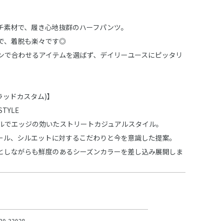
チ素材で、履き心地抜群のハーフパンツ。
で、着脱も楽々です◎
ンで合わせるアイテムを選ばず、デイリーユースにピッタリ
M(ラッドカスタム)】
STYLE
ルでエッジの効いたストリートカジュアルスタイル。
ール、シルエットに対するこだわりと今を意識した提案。
としながらも鮮度のあるシーズンカラーを差し込み展開しま
30-33028