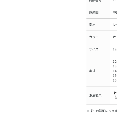
原産国
中
素材
レ
カラー
オ
サイズ
1
1
1
実寸
1
1
1
洗濯表示
※採寸の詳細につき