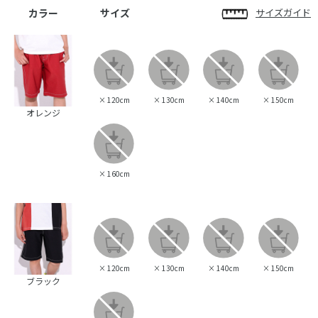
カラー
サイズ
サイズガイド
×
120cm
×
130cm
×
140cm
×
150cm
オレンジ
×
160cm
×
120cm
×
130cm
×
140cm
×
150cm
ブラック