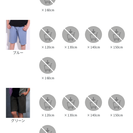
×
160cm
×
120cm
×
130cm
×
140cm
×
150cm
ブルー
×
160cm
×
120cm
×
130cm
×
140cm
×
150cm
グリーン