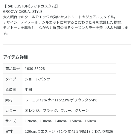
【RAD CUSTOM(ラッドカスタム)】
GROOVY CASUAL STYLE
大人顔負けのクールでエッジの効いたストリートカジュアルスタイル。
デザイン、ディテール、シルエットに対するこだわりと今を意識した提案。
モノトーンを基調としながらも鮮度のあるシーズンカラーを差し込み展開しま
す。
アイテム詳細
商品番号
1630-33028
タイプ
ショートパンツ
原産国
中国
素材
レーヨン73% ナイロン23% ポリウレタン4%
カラー
オレンジ、ブラック、ブルー、グリーン
サイズ
120cm、130cm、140cm、150cm、160cm
実寸
120cm:ウエスト24 パンツ丈41.5 裾幅19.5 わたり幅26