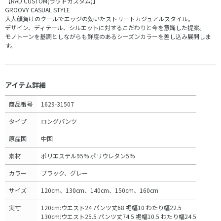
【RAD CUSTOM(ラッドカスタム)】
GROOVY CASUAL STYLE
大人顔負けのクールでエッジの効いたストリートカジュアルスタイル。
デザイン、ディテール、シルエットに対するこだわりと今を意識した提案。
モノトーンを基調としながらも鮮度のあるシーズンカラーを差し込み展開しま
す。
アイテム詳細
商品番号
1629-31507
タイプ
ロングパンツ
原産国
中国
素材
ポリエステル95% ポリウレタン5%
カラー
ブラック、グレー
サイズ
120cm、130cm、140cm、150cm、160cm
実寸
120cm:ウエスト24 パンツ丈68 裾幅10 わたり幅22.5
130cm:ウエスト25.5 パンツ丈74.5 裾幅10.5 わたり幅24.5