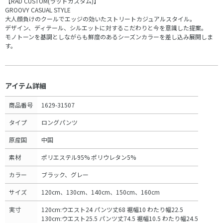
【RAD CUSTOM(ラッドカスタム)】
GROOVY CASUAL STYLE
大人顔負けのクールでエッジの効いたストリートカジュアルスタイル。
デザイン、ディテール、シルエットに対するこだわりと今を意識した提案。
モノトーンを基調としながらも鮮度のあるシーズンカラーを差し込み展開しま
す。
アイテム詳細
商品番号
1629-31507
タイプ
ロングパンツ
原産国
中国
素材
ポリエステル95% ポリウレタン5%
カラー
ブラック、グレー
サイズ
120cm、130cm、140cm、150cm、160cm
実寸
120cm:ウエスト24 パンツ丈68 裾幅10 わたり幅22.5
130cm:ウエスト25.5 パンツ丈74.5 裾幅10.5 わたり幅24.5