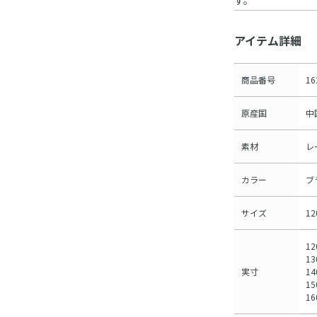
す。
アイテム詳細
商品番号
16
原産国
中
素材
レ
カラー
ブ
サイズ
1
1
1
実寸
1
1
1