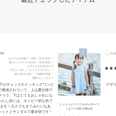
2
Up
レビ
お子さまの年齢
7～8歳
年代
60代
購入したサイズ
120cm
性別
女性
お子さまの性別
女の子
デザイン
良い
サイズ
やや大きい
着心地
やや良い
伸縮性
普通
価格
ちょうどよい
と下がチェックのドッキングワンピ
デザ
で構成されていて、上は夏仕様で
そうで、下はとてもおしゃれにな
わたし的には、ネイビー的な色で
ドットドビーフリルギャザーワ
ます！大人でもきてみたいなあ
ンピース(90~140cm)
ハットとサンダルで夏全快です！