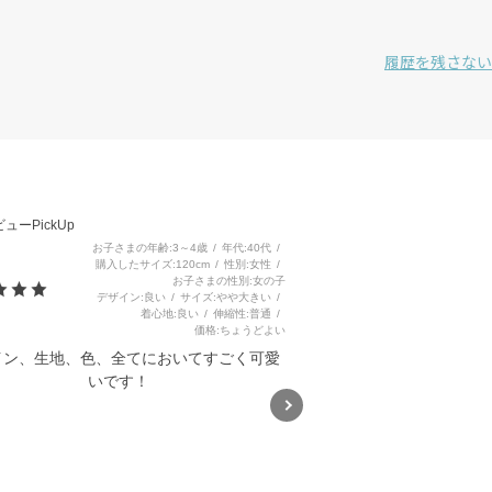
履歴を残さない
3
ューPickUp
お子さまの年齢
3～4歳
年代
40代
購入したサイズ
120cm
性別
女性
お子さまの性別
女の子
デザイン
良い
サイズ
やや大きい
着心地
良い
伸縮性
普通
価格
ちょうどよい
イン、生地、色、全てにおいてすごく可愛
いです！
ハイビスカス総柄ビスチェドッ
キングワンピース(80~130cm)