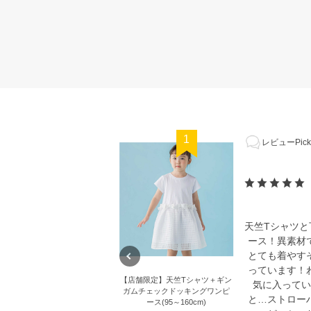
1
レビューPick
天竺Tシャツ
ース！異素材
とても着やす
っています！
【店舗限定】天竺Tシャツ＋ギン
気に入ってい
ガムチェックドッキングワンピ
と…ストロー
ース(95～160cm)