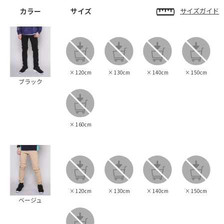
カラー
サイズ
サイズガイド
×
120cm
×
130cm
×
140cm
×
150cm
ブラック
×
160cm
×
120cm
×
130cm
×
140cm
×
150cm
ベージュ