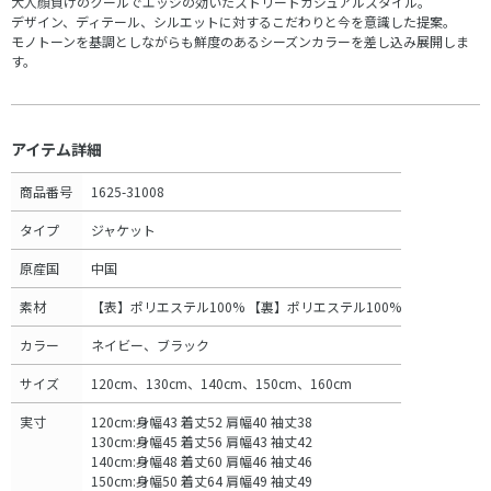
大人顔負けのクールでエッジの効いたストリートカジュアルスタイル。
デザイン、ディテール、シルエットに対するこだわりと今を意識した提案。
モノトーンを基調としながらも鮮度のあるシーズンカラーを差し込み展開しま
す。
アイテム詳細
商品番号
1625-31008
タイプ
ジャケット
原産国
中国
素材
【表】ポリエステル100% 【裏】ポリエステル100%
カラー
ネイビー、ブラック
サイズ
120cm、130cm、140cm、150cm、160cm
実寸
120cm:身幅43 着丈52 肩幅40 袖丈38
130cm:身幅45 着丈56 肩幅43 袖丈42
140cm:身幅48 着丈60 肩幅46 袖丈46
150cm:身幅50 着丈64 肩幅49 袖丈49