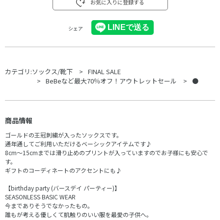
お気に入りに登録する
シェア
カテゴリ:
ソックス/靴下
FINAL SALE
BeBeなど最大70％オフ！アウトレットセール
●
商品情報
ゴールドの王冠刺繍が入ったソックスです。
通年通してご利用いただけるベーシックアイテムです♪
8cm～15cmまでは滑り止めのプリントが入っていますのでお子様にも安心で
す。
ギフトのコーディネートのアクセントにも♪
【birthday party (バースデイ パーティー)】
SEASONLESS BASIC WEAR
今までありそうでなかったもの。
誰もが考える優しくて肌触りのいい服を最愛の子供へ。