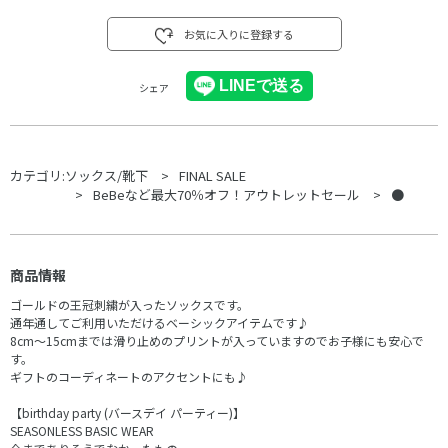
お気に入りに登録する
シェア
カテゴリ:
ソックス/靴下
FINAL SALE
BeBeなど最大70％オフ！アウトレットセール
●
商品情報
ゴールドの王冠刺繍が入ったソックスです。
通年通してご利用いただけるベーシックアイテムです♪
8cm～15cmまでは滑り止めのプリントが入っていますのでお子様にも安心で
す。
ギフトのコーディネートのアクセントにも♪
【birthday party (バースデイ パーティー)】
SEASONLESS BASIC WEAR