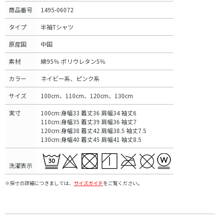
商品番号
1495-06072
タイプ
半袖Tシャツ
原産国
中国
素材
綿95％ ポリウレタン5％
カラー
ネイビー系、ピンク系
サイズ
100cm、110cm、120cm、130cm
実寸
100cm:身幅33 着丈36 肩幅34 袖丈6
110cm:身幅35 着丈39 肩幅36 袖丈7
120cm:身幅38 着丈42 肩幅38.5 袖丈7.5
130cm:身幅40 着丈45 肩幅41 袖丈8.5
洗濯表示
※採寸の詳細につきましては、
サイズガイド
をご覧ください。