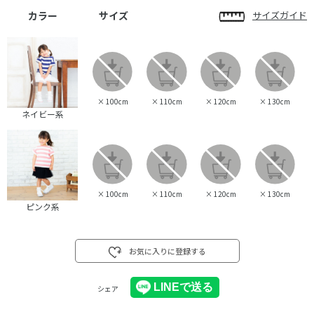
カラー
サイズ
サイズガイド
×
100cm
×
110cm
×
120cm
×
130cm
ネイビー系
×
100cm
×
110cm
×
120cm
×
130cm
ピンク系
お気に入りに登録する
シェア