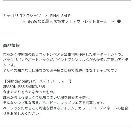
カテゴリ:
半袖Tシャツ
FINAL SALE
BeBeなど最大70％オフ！アウトレットセール
●
商品情報
柔らかく伸縮性のあるコットンベア天竺生地を使用したボーダーＴシャツ。
バックリボンやボートネックがポイントでシンプルながら後姿も可愛いアイテ
ムです。
全サイズ開きなし仕様なのでお子様ご自身で着脱可能なＴシャツです♪
【birthday party (バースデイ パーティー)】
SEASONLESS BASICWEAR
今までありそうでなかったもの。
誰もが考える優しくて肌触りのいい服を最愛の子供へ。
そんなシンプルな考えからベビー、キッズウエアを提案します。
ベーシックだからこそ可能な様々なアイテム、カラー、コーディネートの組合
せをお楽しみください。