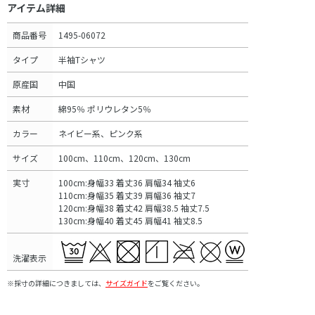
アイテム詳細
商品番号
1495-06072
タイプ
半袖Tシャツ
原産国
中国
素材
綿95％ ポリウレタン5％
カラー
ネイビー系、ピンク系
サイズ
100cm、110cm、120cm、130cm
実寸
100cm:身幅33 着丈36 肩幅34 袖丈6
110cm:身幅35 着丈39 肩幅36 袖丈7
120cm:身幅38 着丈42 肩幅38.5 袖丈7.5
130cm:身幅40 着丈45 肩幅41 袖丈8.5
洗濯表示
※採寸の詳細につきましては、
サイズガイド
をご覧ください。