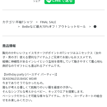
シェア
カテゴリ:
半袖Tシャツ
FINAL SALE
BeBeなど最大70％オフ！アウトレットセール
●
商品情報
胸元のかわいいフェイスモチーフがポイントのTシャツはユニセックス（女の
子・男の子）使える便利なアイテム♪ご兄弟でお揃いもおススメです。
縦横に伸縮性があるインレイという生地を使用していて動きやすくて着心地も
良好なのでギフトにも喜ばれるアイテムです。
【birthday party (バースデイ パーティー)】
SEASONLESS BASIC WEAR
今までありそうでなかったもの。
誰もが考える優しくて肌触りのいい服を最愛の子供へ。
そんなシンプルな考えからベビー、キッズウエアを提案します。
ベーシックだからこそ可能な様々なアイテム、カラー、コーディネートの組合
せをお楽しみください。