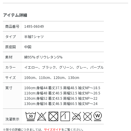
アイテム詳細
商品番号
1495-06049
タイプ
半袖Tシャツ
原産国
中国
素材
綿95% ポリウレタン5%
カラー
イエロー、ブラック、グリーン、グレー、パープル
サイズ
100cm、110cm、120cm、130cm
実寸
100cm:身幅44 着丈37.5 肩幅48.5 袖丈NP～18.5
110cm:身幅48 着丈40.5 肩幅52.5 袖丈NP～20.5
120cm:身幅52 着丈43.5 肩幅56.5 袖丈NP～22
130cm:身幅56 着丈46.5 肩幅60.5 袖丈NP～24
洗濯表示
※採寸の詳細につきましては、
サイズガイド
をご覧ください。