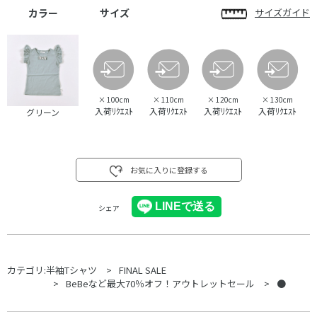
カラー
サイズ
サイズガイド
×
100cm
×
110cm
×
120cm
×
130cm
入荷ﾘｸｴｽﾄ
入荷ﾘｸｴｽﾄ
入荷ﾘｸｴｽﾄ
入荷ﾘｸｴｽﾄ
グリーン
お気に入りに登録する
シェア
カテゴリ:
半袖Tシャツ
FINAL SALE
BeBeなど最大70％オフ！アウトレットセール
●