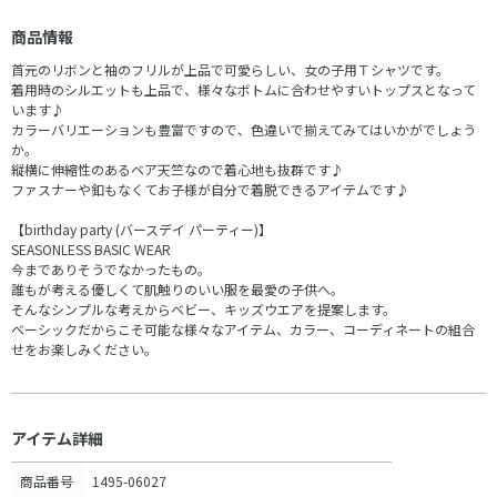
商品情報
首元のリボンと袖のフリルが上品で可愛らしい、女の子用Ｔシャツです。
着用時のシルエットも上品で、様々なボトムに合わせやすいトップスとなって
います♪
カラーバリエーションも豊富ですので、色違いで揃えてみてはいかがでしょう
か。
縦横に伸縮性のあるベア天竺なので着心地も抜群です♪
ファスナーや釦もなくてお子様が自分で着脱できるアイテムです♪
【birthday party (バースデイ パーティー)】
SEASONLESS BASIC WEAR
今までありそうでなかったもの。
誰もが考える優しくて肌触りのいい服を最愛の子供へ。
そんなシンプルな考えからベビー、キッズウエアを提案します。
ベーシックだからこそ可能な様々なアイテム、カラー、コーディネートの組合
せをお楽しみください。
アイテム詳細
商品番号
1495-06027