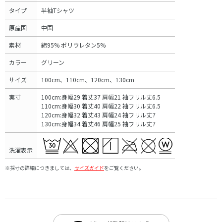
タイプ
半袖Tシャツ
原産国
中国
素材
綿95% ポリウレタン5%
カラー
グリーン
サイズ
100cm、110cm、120cm、130cm
実寸
100cm:身幅29 着丈37 肩幅21 袖フリル丈6.5
110cm:身幅30 着丈40 肩幅22 袖フリル丈6.5
120cm:身幅32 着丈43 肩幅24 袖フリル丈7
130cm:身幅34 着丈46 肩幅25 袖フリル丈7
洗濯表示
※採寸の詳細につきましては、
サイズガイド
をご覧ください。