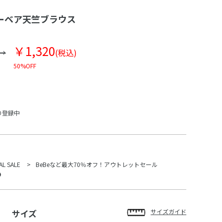
ーベア天竺ブラウス
￥1,320
(税込)
50%OFF
り登録中
AL SALE
BeBeなど最大70％オフ！アウトレットセール
●
サイズ
サイズガイド