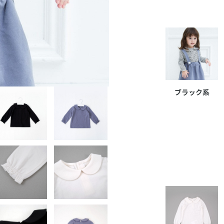
ブラック系