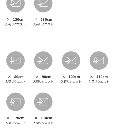
×
120cm
×
130cm
入荷リクエスト
入荷リクエスト
×
80cm
×
90cm
×
100cm
×
110cm
入荷リクエスト
入荷リクエスト
入荷リクエスト
入荷リクエスト
×
120cm
×
130cm
入荷リクエスト
入荷リクエスト