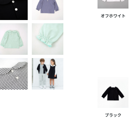
オフホワイト
ブラック