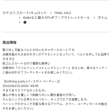
カテゴリ:
スカート/キュロット
FINAL SALE
BeBeなど最大70％オフ！アウトレットセール
ボトム
●
商品情報
取り外し可能なベルトが付いたギャザースカートです。
白蝶貝風の大きめのボタンがアクセントとなっていて、ベルトを外しても活用で
きます◎
総ゴムスカートなので着脱も簡単♪
同素材の『フリルインレイストレッチトレーナー』をはじめ、様々なインナー
と組み合わせてコーディネートをお楽しみください。
【birthday party (バースデイ パーティー)】
SEASONLESS BASIC WEAR
今までありそうでなかったもの。
誰もが考える優しくて肌触りのいい服を最愛の子供へ。
そんなシンプルな考えからベビー、キッズウエアを提案します。
ベーシックだからこそ可能な様々なアイテム、カラー、コーディネートの組合
せをお楽しみください。