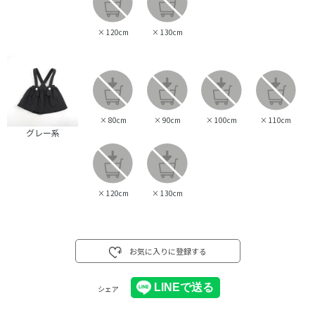
×
120cm
×
130cm
×
80cm
×
90cm
×
100cm
×
110cm
グレー系
×
120cm
×
130cm
お気に入りに登録する
シェア