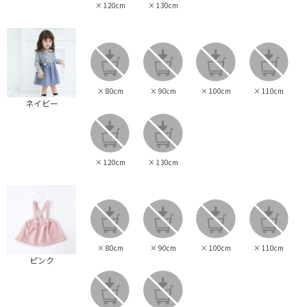
×
120cm
×
130cm
×
80cm
×
90cm
×
100cm
×
110cm
ネイビー
×
120cm
×
130cm
×
80cm
×
90cm
×
100cm
×
110cm
ピンク