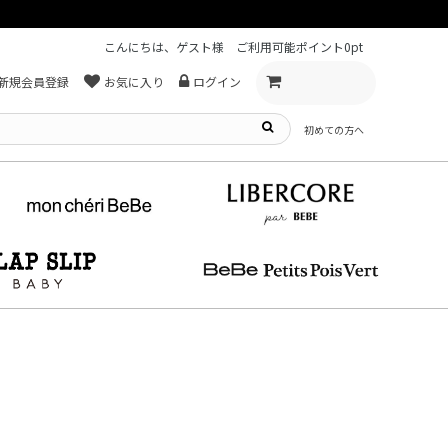
こんにちは、ゲスト様
ご利用可能ポイント
0pt
新規会員登録
お気に入り
ログイン
初めての方へ