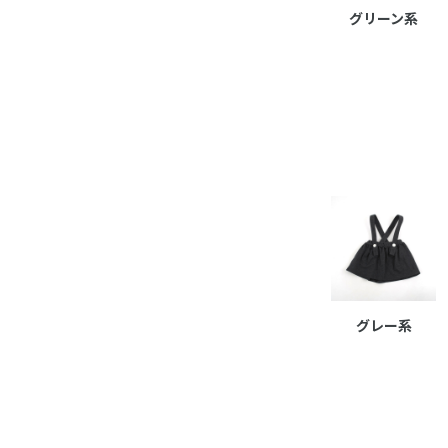
グリーン系
グレー系