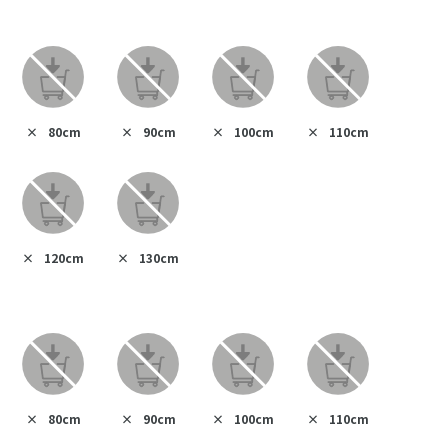
×
80cm
×
90cm
×
100cm
×
110cm
×
120cm
×
130cm
×
80cm
×
90cm
×
100cm
×
110cm