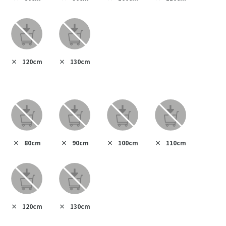
×
120cm
×
130cm
×
80cm
×
90cm
×
100cm
×
110cm
×
120cm
×
130cm