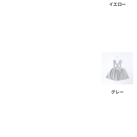
イエロー
グレー