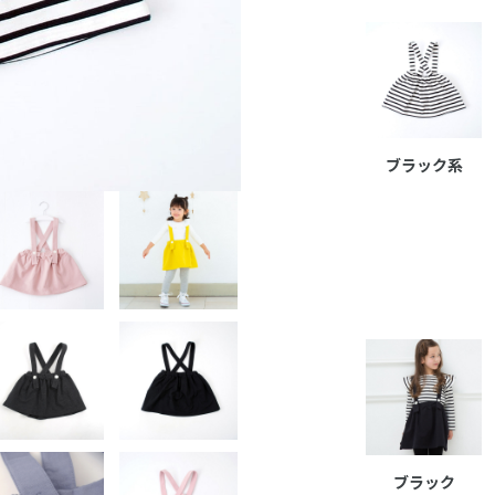
ブラック系
ブラック