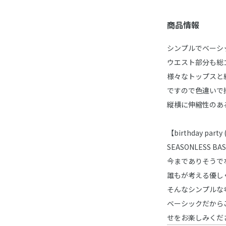
商品情報
シンプルでベーシ
ウエスト部分も総
様々なトップスと
ですので色違いで
縦横に伸縮性のあ
【birthday pa
SEASONLESS BAS
今までありそうで
誰もが考える優し
そんなシンプルな
ベーシックだから
せをお楽しみくだ