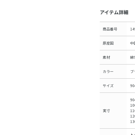
アイテム詳細
商品番号
14
原産国
中
素材
綿
カラー
ブ
サイズ
9
9
1
実寸
1
1
1