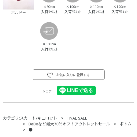
×
90cm
×
100cm
×
110cm
×
120cm
入荷ﾘｸｴｽﾄ
入荷ﾘｸｴｽﾄ
入荷ﾘｸｴｽﾄ
入荷ﾘｸｴｽﾄ
ボルドー
×
130cm
入荷ﾘｸｴｽﾄ
お気に入りに登録する
シェア
カテゴリ:
スカート/キュロット
FINAL SALE
BeBeなど最大70％オフ！アウトレットセール
ボトム
●