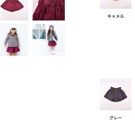
キャメル
グレー