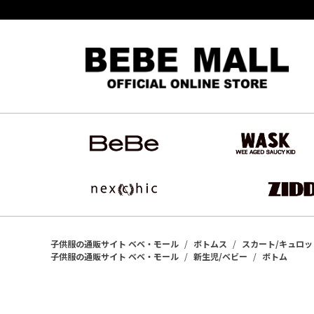
子供服の通販サイト ベベ・モール
ボトムス
スカート/キュロッ
子供服の通販サイト ベベ・モール
新生児/ベビー
ボトム