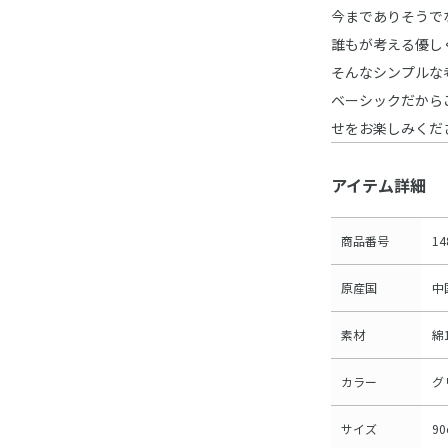
今までありそうで
誰もが考える優し
そんなシンプルな
ベーシックだから
せをお楽しみくだ
アイテム詳細
商品番号
14
原産国
中
素材
綿
カラー
グ
サイズ
9