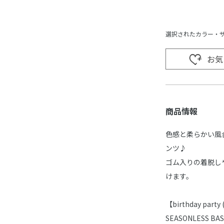
選択されたカラー・
お気
商品情報
色感と柔らかい風
ンツ♪
ゴム入りの着脱し
けます。
【birthday pa
SEASONLESS BAS