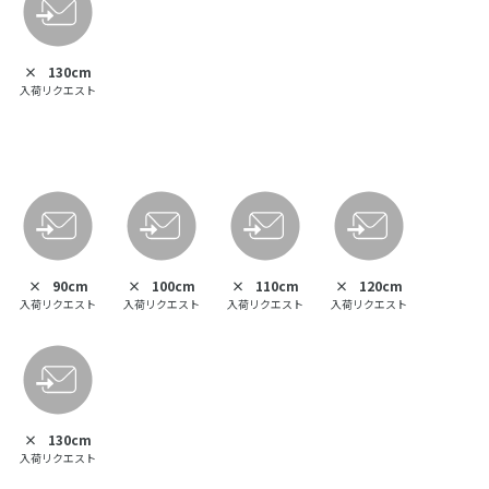
×
130cm
入荷リクエスト
×
90cm
×
100cm
×
110cm
×
120cm
入荷リクエスト
入荷リクエスト
入荷リクエスト
入荷リクエスト
×
130cm
入荷リクエスト