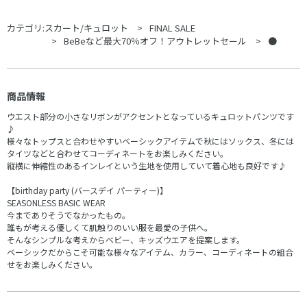
カテゴリ:
スカート/キュロット
FINAL SALE
BeBeなど最大70％オフ！アウトレットセール
●
商品情報
ウエスト部分の小さなリボンがアクセントとなっているキュロットパンツです
♪
様々なトップスと合わせやすいベーシックアイテムで秋にはソックス、冬には
タイツなどと合わせてコーディネートをお楽しみください。
縦横に伸縮性のあるインレイという生地を使用していて着心地も良好です♪
【birthday party (バースデイ パーティー)】
SEASONLESS BASIC WEAR
今までありそうでなかったもの。
誰もが考える優しくて肌触りのいい服を最愛の子供へ。
そんなシンプルな考えからベビー、キッズウエアを提案します。
ベーシックだからこそ可能な様々なアイテム、カラー、コーディネートの組合
せをお楽しみください。