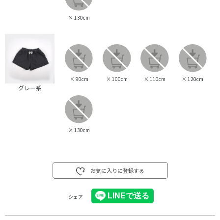
×
130cm
×
90cm
×
100cm
×
110cm
×
120cm
グレー系
×
130cm
お気に入りに登録する
シェア