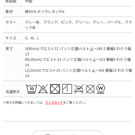
原産国
中国
素材
綿95% ポリウレタン5%
カラー
グレー系、ブラック、ピンク、グリーン、グレー、パープル、ブラ
ック系
サイズ
S、M、L
実寸
S(90cm):ウエスト22 パンツ丈(脇ベルト上～)45.5 裾幅8 わたり幅
15
M(100cm):ウエスト23 パンツ丈(脇ベルト上～)53 裾幅9 わたり幅
16
L(120cm):ウエスト25 パンツ丈(脇ベルト上～)66 裾幅10 わたり幅
18
洗濯表示
※採寸の詳細につきましては、
サイズガイド
をご覧ください。