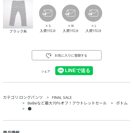
×
S
×
M
×
L
入荷ﾘｸｴｽﾄ
入荷ﾘｸｴｽﾄ
入荷ﾘｸｴｽﾄ
ブラック系
お気に入りに登録する
シェア
カテゴリ:
ロングパンツ
FINAL SALE
BeBeなど最大70％オフ！アウトレットセール
ボトム
●
商品情報