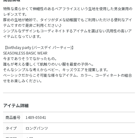
特殊な柔らかくて伸縮性のあるベアフライスという生地を使用した男女兼用の
レギンスです。
厚めの生地が絶妙で、タイツがダメな幼稚園でもご利用いただける便利なアイ
テムですので是非ご利用ください♪
シンプルなデザインもコーディネイトするアイテムを選ばない汎用性の高いア
イテムとなっています。
【birthday party (バースデイ パーティー)】
SEASONLESS BASIC WEAR
今までありそうでなかったもの。
誰もが考える優しくて肌触りのいい服を最愛の子供へ。
そんなシンプルな考えからベビー、キッズウエアを提案します。
ベーシックだからこそ可能な様々なアイテム、カラー、コーディネートの組合
せをお楽しみください。
アイテム詳細
商品番号
1489-05041
タイプ
ロングパンツ