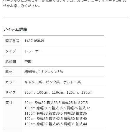
ベーシックだからこそ可能な様々なアイテム、カラー、コーディネートの組合
せをお楽しみください。
アイテム詳細
商品番号
1487-05049
タイプ
トレーナー
原産国
中国
素材
綿95% ポリウレタン5%
カラー
キャメル系、ピンク系、ボルドー系
サイズ
90cm、100cm、110cm、120cm、130cm
実寸
90cm:身幅30 着丈33.5 肩幅25 袖丈27.5
100cm:身幅31.5 着丈36.5 肩幅26 袖丈32
110cm:身幅33 着丈39.5 肩幅28 袖丈36
120cm:身幅35 着丈42.5 肩幅30 袖丈40
130cm:身幅37 着丈45.5 肩幅31 袖丈44