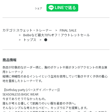
シェア
カテゴリ:
スウェット・トレーナー
FINAL SALE
BeBeなど最大70％オフ！アウトレットセール
トップス
●
商品情報
色目が印象的なボーダー柄と、胸のポケットや肩ボタンがアクセントの男女兼
用トレーナー♪
縦横に伸縮性のあるインレイという生地を使用していて動きやすく子供の着心
地を重視したトレーナーです。
【birthday party (バースデイ パーティー)】
SEASONLESS BASIC WEAR
今までありそうでなかったもの。
誰もが考える優しくて肌触りのいい服を最愛の子供へ。
そんなシンプルな考えからベビー、キッズウエアを提案します。