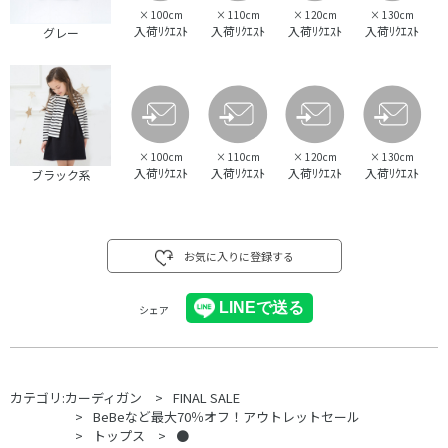
×
100cm
×
110cm
×
120cm
×
130cm
入荷ﾘｸｴｽﾄ
入荷ﾘｸｴｽﾄ
入荷ﾘｸｴｽﾄ
入荷ﾘｸｴｽﾄ
グレー
×
100cm
×
110cm
×
120cm
×
130cm
入荷ﾘｸｴｽﾄ
入荷ﾘｸｴｽﾄ
入荷ﾘｸｴｽﾄ
入荷ﾘｸｴｽﾄ
ブラック系
お気に入りに登録する
シェア
カテゴリ:
カーディガン
FINAL SALE
BeBeなど最大70％オフ！アウトレットセール
トップス
●