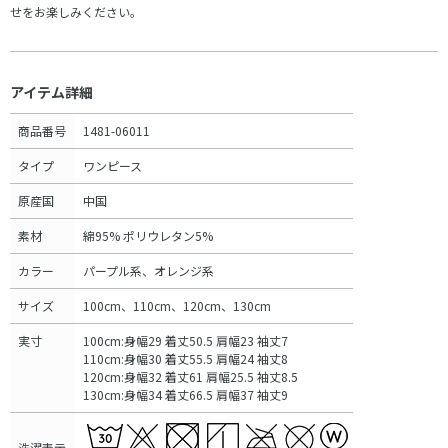
せをお楽しみください。
アイテム詳細
商品番号
1481-06011
タイプ
ワンピース
原産国
中国
素材
綿95% ポリウレタン5%
カラー
パープル系、オレンジ系
サイズ
100cm、110cm、120cm、130cm
実寸
100cm:身幅29 着丈50.5 肩幅23 袖丈7
110cm:身幅30 着丈55.5 肩幅24 袖丈8
120cm:身幅32 着丈61 肩幅25.5 袖丈8.5
130cm:身幅34 着丈66.5 肩幅37 袖丈9
洗濯表示