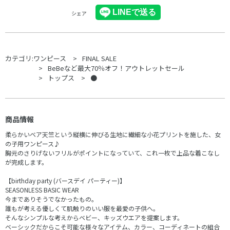
シェア
カテゴリ:
ワンピース
FINAL SALE
BeBeなど最大70％オフ！アウトレットセール
トップス
●
商品情報
柔らかいベア天竺という縦横に伸びる生地に繊細な小花プリントを施した、女
の子用ワンピース♪
胸元のさりげないフリルがポイントになっていて、これ一枚で上品な着こなし
が完成します。
【birthday party (バースデイ パーティー)】
SEASONLESS BASIC WEAR
今までありそうでなかったもの。
誰もが考える優しくて肌触りのいい服を最愛の子供へ。
そんなシンプルな考えからベビー、キッズウエアを提案します。
ベーシックだからこそ可能な様々なアイテム、カラー、コーディネートの組合