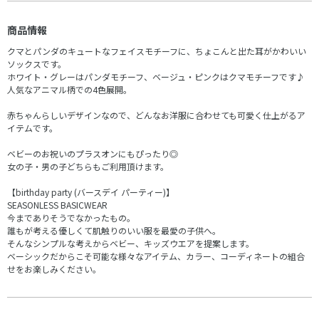
商品情報
クマとパンダのキュートなフェイスモチーフに、ちょこんと出た耳がかわいい
ソックスです。
ホワイト・グレーはパンダモチーフ、ベージュ・ピンクはクマモチーフです♪
人気なアニマル柄での4色展開。
赤ちゃんらしいデザインなので、どんなお洋服に合わせても可愛く仕上がるア
イテムです。
ベビーのお祝いのプラスオンにもぴったり◎
女の子・男の子どちらもご利用頂けます。
【birthday party (バースデイ パーティー)】
SEASONLESS BASICWEAR
今までありそうでなかったもの。
誰もが考える優しくて肌触りのいい服を最愛の子供へ。
そんなシンプルな考えからベビー、キッズウエアを提案します。
ベーシックだからこそ可能な様々なアイテム、カラー、コーディネートの組合
せをお楽しみください。