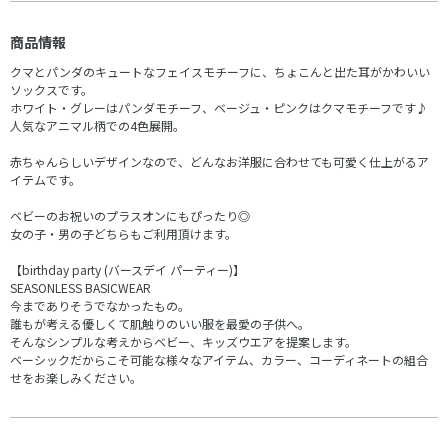
商品情報
クマとパンダのキュートなフェイスモチーフに、ちょこんと出た耳がかわいい
ソックスです。
ホワイト・グレーはパンダモチーフ、ベージュ・ピンクはクマモチーフです♪
人気なアニマル柄での4色展開。
赤ちゃんらしいデザインなので、どんなお洋服に合わせても可愛く仕上がるア
イテムです。
ベビーのお祝いのプラスオンにもぴったり◎
女の子・男の子どちらもご利用頂けます。
【birthday party (バースデイ パーティー)】
SEASONLESS BASICWEAR
今までありそうでなかったもの。
誰もが考える優しくて肌触りのいい服を最愛の子供へ。
そんなシンプルな考えからベビー、キッズウエアを提案します。
ベーシックだからこそ可能な様々なアイテム、カラー、コーディネートの組合
せをお楽しみください。