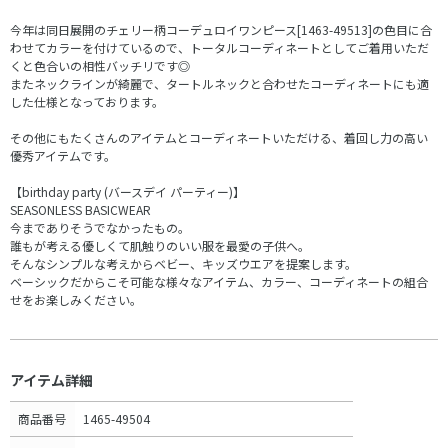
今年は同日展開のチェリー柄コーデュロイワンピース[1463-49513]の色目に合
わせてカラーを付けているので、トータルコーディネートとしてご着用いただ
くと色合いの相性バッチリです◎
またネックラインが綺麗で、タートルネックと合わせたコーディネートにも適
した仕様となっております。
その他にもたくさんのアイテムとコーディネートいただける、着回し力の高い
優秀アイテムです。
【birthday party (バースデイ パーティー)】
SEASONLESS BASICWEAR
今までありそうでなかったもの。
誰もが考える優しくて肌触りのいい服を最愛の子供へ。
そんなシンプルな考えからベビー、キッズウエアを提案します。
ベーシックだからこそ可能な様々なアイテム、カラー、コーディネートの組合
せをお楽しみください。
アイテム詳細
商品番号
1465-49504