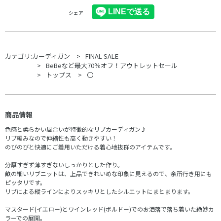
シェア
カテゴリ:
カーディガン
FINAL SALE
BeBeなど最大70％オフ！アウトレットセール
トップス
〇
商品情報
色感と柔らかい風合いが特徴的なリブカーディガン♪
リブ編みなので伸縮性も高く動きやすい！
のびのびと快適にご着用いただける着心地抜群のアイテムです。
分厚すぎず薄すぎないしっかりとした作り。
畝の細いリブニットは、上品できれいめな印象に見えるので、余所行き用にも
ピッタリです。
リブによる縦ラインによりスッキリとしたシルエットにまとまります。
マスタード(イエロー)とワインレッド(ボルドー)でのお洒落で落ち着いた絶妙カ
ラーでの展開。