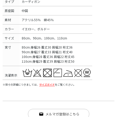
タイプ
カーディガン
原産国
中国
素材
アクリル55％ 綿45％
カラー
イエロー、ボルドー
サイズ
80cm、90cm、100cm、110cm
実寸
80cm:身幅26 着丈30 肩幅20 裄丈36
90cm:身幅27 着丈33 肩幅21 裄丈40
100cm:身幅28 着丈36 肩幅22 裄丈45
110cm:身幅29 着丈39 肩幅23 裄丈50
洗濯表示
※採寸の詳細につきましては、
サイズガイド
をご覧ください。
メルマガ登録はこちら