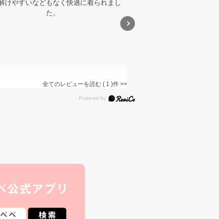
解けやすいなどもなく快適に着られまし
た。
バイカラー&総柄サファリハット
(52~54cm)
5.0
全てのレビューを読む
1