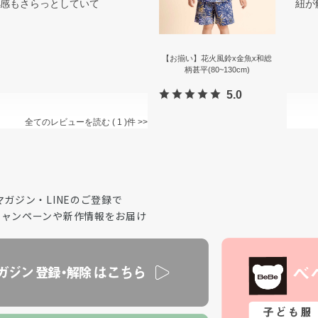
感もさらっとしていて
紐が
【お揃い】花火風鈴x金魚x和総
柄甚平(80~130cm)
5.0
全てのレビューを読む
1
マガジン・LINEのご登録で
キャンペーンや新作情報をお届け