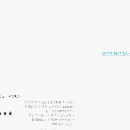
履歴を残さない
3
ューPickUp
年代
30代
お子さまの年齢
3～4歳
性別
女性
購入したサイズ
120cm
お子さまの性別
男の子
デザイン
良い
サイズ
ピッタリ
着心地
良い
伸縮性
ややなし
価格
ちょうどよい