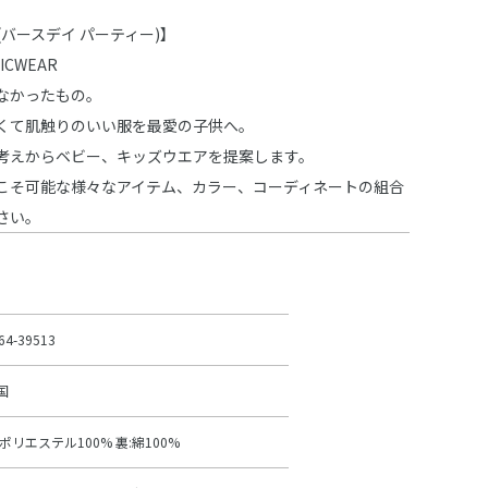
rty (バースデイ パーティー)】
SICWEAR
なかったもの。
くて肌触りのいい服を最愛の子供へ。
考えからベビー、キッズウエアを提案します。
こそ可能な様々なアイテム、カラー、コーディネートの組合
さい。
64-39513
国
:ポリエステル100% 裏:綿100%