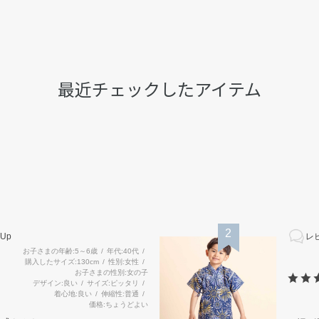
最近チェックしたアイテム
2
Up
レビ
お子さまの年齢
5～6歳
年代
40代
購入したサイズ
130cm
性別
女性
お子さまの性別
女の子
デザイン
良い
サイズ
ピッタリ
着心地
良い
伸縮性
普通
価格
ちょうどよい