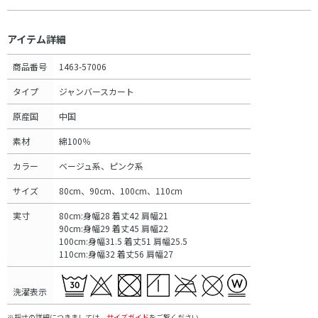
アイテム詳細
商品番号
1463-57006
タイプ
ジャンバースカート
原産国
中国
素材
綿100％
カラー
ベージュ系、ピンク系
サイズ
80cm、90cm、100cm、110cm
実寸
80cm:身幅28 着丈42 肩幅21
90cm:身幅29 着丈45 肩幅22
100cm:身幅31.5 着丈51 肩幅25.5
110cm:身幅32 着丈56 肩幅27
洗濯表示
※採寸の詳細につきましては、
サイズガイド
をご覧ください。