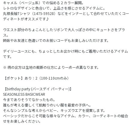
キャメル（ベージュ系）での悩める２カラー展開。
レトロなデザインと色合いで、上品さを感じさせるアイテムに。
丸襟長袖Tシャツ（1475-59528）などをインナーとして合わせていただくコー
ディネートがオススメです♪
ウエスト部分のちょこんとしたリボンで大人っぽさの中にキュートさをプラ
ス。
姉妹やお友達と色違いでのお揃いコーデもお楽しみいただけます。
デイリーユースにも、ちょっとしたお出かけ時にもご着用いただけるアイテム
です。
※ 柄の出方は生地の裁断の仕方により一点一点異なります。
【ポケット】あり：2（100-110cmのみ）
【birthday party (バースデイ パーティー)】
SEASONLESS BASICWEAR
今までありそうでなかったもの。
誰もが考える優しくて肌触りのいい服を最愛の子供へ。
そんなシンプルな考えからベビー、キッズウエアを提案します。
ベーシックだからこそ可能な様々なアイテム、カラー、コーディネートの組合
せをお楽しみください。