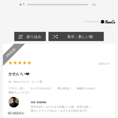
★
1
(0)
絞り込み
表示：新しい順
2024.2.4
かわいい❤️
色：90cm
サイズ：ピンク系
デザイン
:良い
サイズ
:やや大きい
着心地
:良い
伸縮性
:ややあり
価格
:ちょうどよい
no name
年代:
60代
お子さまの年齢:
1～2歳
性別:
女性
購入したサイズ:
90cm
お子さまの性別:
女の子