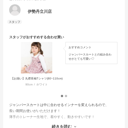
伊勢丹立川店
スタッフがおすすめする合わせ買い
おすすめコメント
ジャンパースカートとの組み合わ
せがとても可愛い♡
【お揃い】丸襟長袖Tシャツ(80~110cm)
【お揃
90cm
ホワイト
ジャンパースカートは中に合わせるインナーを変えられるので、
長い期間お使いがいただけます！
薄手のトレーナー生地で、着やすく、動きやすいです！
お揃いのカバオールもご用意しているので、
続きを読む