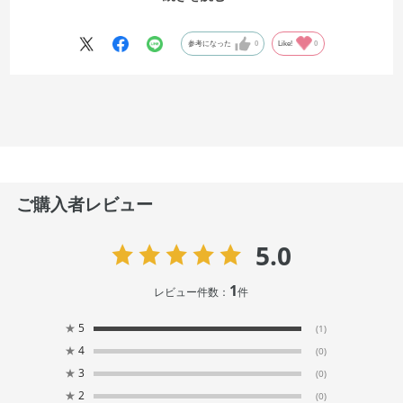
3ヶ月くらいからのお子様と、お姉ちゃんでお揃いもしていただけます
💓
ジャンパースカートのサイズ展開は80cmから110cmです！
参考になった
0
Like!
0
ご購入者レビュー
5.0
1
レビュー件数：
件
★
5
(1)
★
4
(0)
★
3
(0)
★
2
(0)