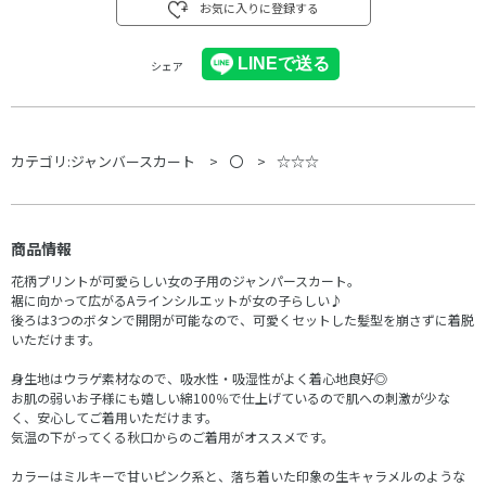
お気に入りに登録する
シェア
カテゴリ:
ジャンバースカート
〇
☆☆☆
商品情報
花柄プリントが可愛らしい女の子用のジャンパースカート。
裾に向かって広がるAラインシルエットが女の子らしい♪
後ろは3つのボタンで開閉が可能なので、可愛くセットした髪型を崩さずに着脱
いただけます。
身生地はウラゲ素材なので、吸水性・吸湿性がよく着心地良好◎
お肌の弱いお子様にも嬉しい綿100％で仕上げているので肌への刺激が少な
く、安心してご着用いただけます。
気温の下がってくる秋口からのご着用がオススメです。
カラーはミルキーで甘いピンク系と、落ち着いた印象の生キャラメルのような