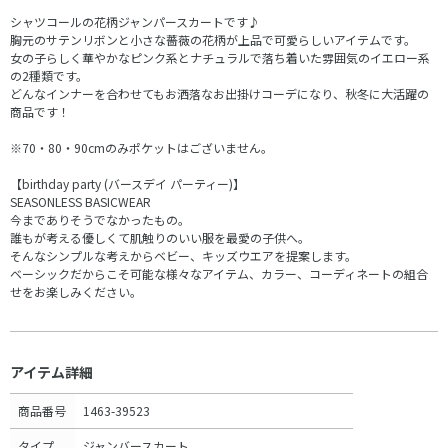
シャツコールの花柄ジャンパースカートです♪
胸元のサテンリボンと小さな薔薇の花柄が上品で可愛らしいアイテムです。
女の子らしく華やかなピンク系とナチュラルで落ち着いた雰囲気のイエロー系
の2種類です。
どんなインナーを合わせてもお洒落なお出掛けコーデになり、秋冬に大活躍の
商品です！
※70・80・90cmのみポケットはございません。
【birthday party (バースデイ パーティー)】
SEASONLESS BASICWEAR
今までありそうでなかったもの。
誰もが考える優しくて肌触りのいい服を最愛の子供へ。
そんなシンプルな考えからベビー、キッズウエアを提案します。
ベーシックだからこそ可能な様々なアイテム、カラー、コーディネートの組合
せをお楽しみください。
アイテム詳細
商品番号
1463-39523
タイプ
ジャンバースカート