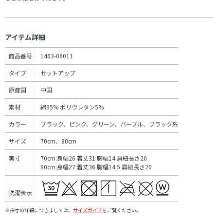
アイテム詳細
商品番号
1463-06011
タイプ
セットアップ
原産国
中国
素材
綿95% ポリウレタン5%
カラー
ブラック、ピンク、グリーン、パープル、ブラック系
サイズ
70cm、80cm
実寸
70cm:身幅26 着丈31 胸幅14 肩紐長さ20
80cm:身幅27 着丈36 胸幅14.5 肩紐長さ20
洗濯表示
※採寸の詳細につきましては、
サイズガイド
をご覧ください。