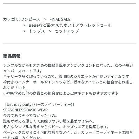
カテゴリ:
ワンピース
FINAL SALE
BeBeなど最大70％オフ！アウトレットセール
トップス
セットアップ
商品情報
シンプルながらも大きめの白蝶貝風ボタンがアクセントになった、女の子用ジ
ャンパースカートです。
ギャザーを多く取っているので、着用時のシルエットが可愛いアイテムです。
衿付きのインナーオールやＴシャツなど、様々なアイテムとの組合せをお楽し
みください♪
小物も含めた他の商品との組合せによる出産ギフトもおすすめです♪
【birthday party (バースデイ パーティー)】
SEASONLESS BASIC WEAR
今までありそうでなかったもの。
誰もが考える優しくて肌触りのいい服を最愛の子供へ。
そんなシンプルな考えからベビー、キッズウエアを提案します。
ベーシックだからこそ可能な様々なアイテム、カラー、コーディネートの組合
せをお楽しみください。