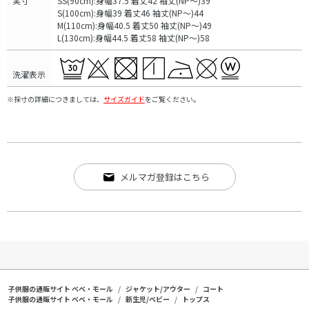
実寸
SS(90cm):身幅37.5 着丈42 袖丈(NP～)39
S(100cm):身幅39 着丈46 袖丈(NP～)44
M(110cm):身幅40.5 着丈50 袖丈(NP～)49
L(130cm):身幅44.5 着丈58 袖丈(NP～)58
洗濯表示
※採寸の詳細につきましては、
サイズガイド
をご覧ください。
メルマガ登録はこちら
子供服の通販サイト ベベ・モール
ジャケット/アウター
コート
子供服の通販サイト ベベ・モール
新生児/ベビー
トップス