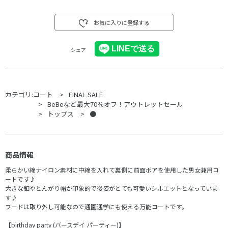
お気に入りに登録する
シェア
カテゴリ:
コート
FINAL SALE
BeBeなど最大70％オフ！アウトレットセール
トップス
●
商品情報
柔らかい綿ナイロン素材に中綿を入れて裏側に前面ボアを使用した男女兼用コ
ートです♪
大きな釦やとんがり帽が印象的で後姿がとても可愛いシルエットとなっていま
す♪
フードは取り外し可能なので通園通学にも使える万能コートです。
【birthday party (バースデイ パーティー)】