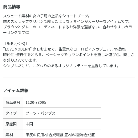
商品情報
スウェード素材の女の子用の上品なショートブーツ。
前のスカラップをリボンで絞ったようなデザインがガーリーなアイテムです。
ブラウンとグレーのコーディネートするお洋服を選ばない、合わせやすいカラ
ーリングです◎
【BeBe(べべ)】
”LOVE MODERN” 少しおませで、生意気なヨーロピアンカジュアルの提案。
時代性･流行性をとらえ、ベーシックでもワンポイントを施した遊び心、楽しさ
を盛り込んでいます。
シンプルだけど、こだわりのあるオリジナリティーを重視しています。
アイテム詳細
商品番号
1120-38005
タイプ
ブーツ・パンプス
原産国
中国
素材
甲皮の使用材:合成繊維 底材の種類:合成底