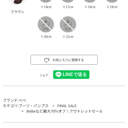
×
16cm
×
17cm
×
18cm
×
19cm
ブラウン
×
20cm
×
21cm
お気に入りに登録する
シェア
ブランド:
べべ
カテゴリ:
ブーツ・パンプス
FINAL SALE
BeBeなど最大70％オフ！アウトレットセール