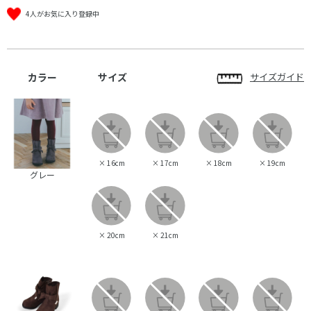
4人がお気に入り登録中
カラー
サイズ
サイズガイド
×
16cm
×
17cm
×
18cm
×
19cm
グレー
×
20cm
×
21cm