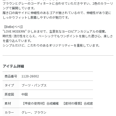
ブラウンとグレーのコーディネートに合わせていただきやすい、2色のカラーリ
ングで展開しています。
履き口の両サイドに伸縮性のあるゴアが施されているので、伸縮性があり足に
しっかりフィットし脱着しやすいのが魅力です。
【BeBe(べべ)】
”LOVE MODERN” 少しおませで、生意気なヨーロピアンカジュアルの提案。
時代性･流行性をとらえ、ベーシックでもワンポイントを施した遊び心、楽しさ
を盛り込んでいます。
シンプルだけど、こだわりのあるオリジナリティーを重視しています。
アイテム詳細
商品番号
1120-26002
タイプ
ブーツ・パンプス
原産国
中国
素材
【甲皮の使用材】合成繊維 【底材の種類】合成底
カラー
グレー、ブラウン