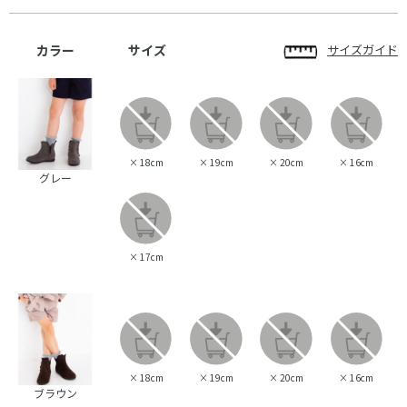
カラー
サイズ
サイズガイド
×
18cm
×
19cm
×
20cm
×
16cm
グレー
×
17cm
×
18cm
×
19cm
×
20cm
×
16cm
ブラウン