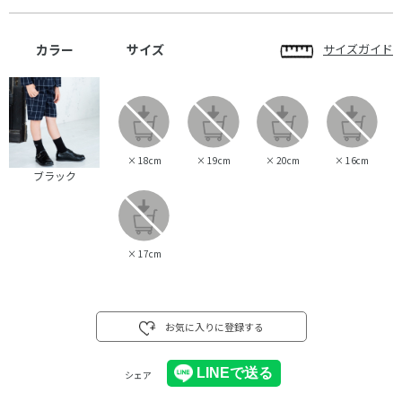
カラー
サイズ
サイズガイド
×
18cm
×
19cm
×
20cm
×
16cm
ブラック
×
17cm
お気に入りに登録する
シェア