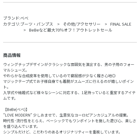
ブランド:
べべ
カテゴリ:
ブーツ・パンプス
その他/アクセサリー
FINAL SALE
BeBeなど最大70％オフ！アウトレットセール
商品情報
ウィングチップデザインがクラシックな雰囲気を演出する、男の子用のフォー
マルシューズ。
やわらかな合成皮革を使用しているので窮屈感が少なく履き心地◎
マジックテープ式でお子様自身でも着脱がスムーズに行えるのが嬉しいポイン
ト。
入学式や結婚式など様々なシーンに対応する、1足持っていると重宝するアイテ
ムです。
【BeBe(べべ)】
”LOVE MODERN” 少しおませで、生意気なヨーロピアンカジュアルの提案。
時代性･流行性をとらえ、ベーシックでもワンポイントを施した遊び心、楽しさ
を盛り込んでいます。
シンプルだけど、こだわりのあるオリジナリティーを重視しています。