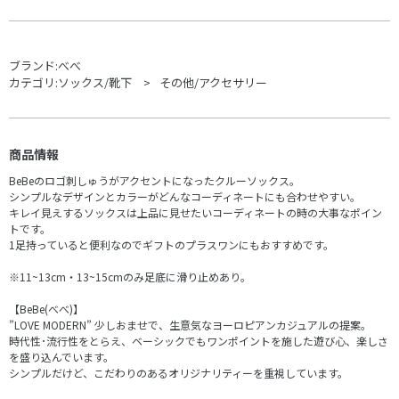
ブランド:
べべ
カテゴリ:
ソックス/靴下
その他/アクセサリー
商品情報
BeBeのロゴ刺しゅうがアクセントになったクルーソックス。
シンプルなデザインとカラーがどんなコーディネートにも合わせやすい。
キレイ見えするソックスは上品に見せたいコーディネートの時の大事なポイン
トです。
1足持っていると便利なのでギフトのプラスワンにもおすすめです。
※11~13cm・13~15cmのみ足底に滑り止めあり。
【BeBe(べべ)】
”LOVE MODERN” 少しおませで、生意気なヨーロピアンカジュアルの提案。
時代性･流行性をとらえ、ベーシックでもワンポイントを施した遊び心、楽しさ
を盛り込んでいます。
シンプルだけど、こだわりのあるオリジナリティーを重視しています。