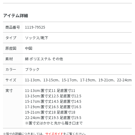
アイテム詳細
商品番号
1119-79525
タイプ
ソックス/靴下
原産国
中国
素材
綿 ポリエステル その他
カラー
ブラック
サイズ
11-13cm、13-15cm、15-17cm、17-19cm、19-21cm、22-24cm
実寸
11-13cm:置寸丈11 足底置寸11
13-15cm:置寸丈12.5 足底置寸12.5
15-17cm:置寸丈14.5 足底置寸14.5
17-19cm:置寸丈16.5 足底置寸16.5
19-21cm:置寸丈18 足底置寸18
22-24cm:置寸丈19.5 足底置寸19.5
※置寸丈はかかと先から履き口まで
※採寸の詳細につきましては、
サイズガイド
をご覧ください。