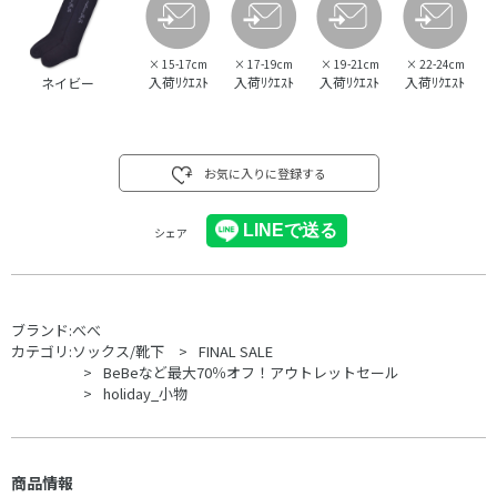
×
15-17cm
×
17-19cm
×
19-21cm
×
22-24cm
入荷ﾘｸｴｽﾄ
入荷ﾘｸｴｽﾄ
入荷ﾘｸｴｽﾄ
入荷ﾘｸｴｽﾄ
ネイビー
お気に入りに登録する
シェア
ブランド:
べべ
カテゴリ:
ソックス/靴下
FINAL SALE
BeBeなど最大70％オフ！アウトレットセール
holiday_小物
商品情報