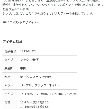
”LOVE MODERN” 少しおませで、生意気なヨーロピアンカジュアルの提案。
時代性･流行性をとらえ、ベーシックでもワンポイントを施した遊び心、楽しさ
を盛り込んでいます。
シンプルだけど、こだわりのあるオリジナリティーを重視しています。
2024年 秋冬 女の子アイテム
アイテム詳細
商品番号
1119-68028
タイプ
ソックス/靴下
原産国
中国
素材
綿 ポリエステル その他
カラー
パープル、ブラック、ネイビー
サイズ
15-17cm、17-19cm、19-21cm、22-24cm
実寸
15-17cm:丈30 底14.5
17-19cm:丈35 底16.5