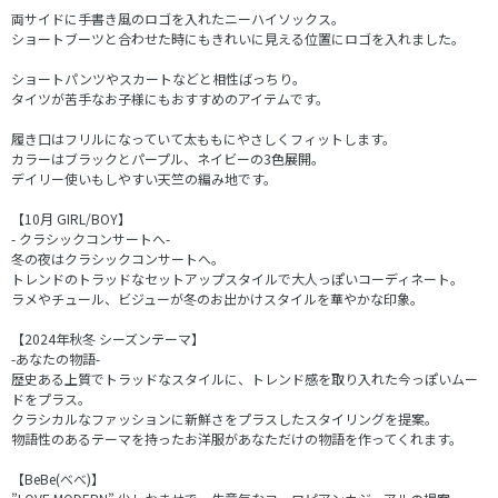
両サイドに手書き風のロゴを入れたニーハイソックス。
ショートブーツと合わせた時にもきれいに見える位置にロゴを入れました。
ショートパンツやスカートなどと相性ばっちり。
タイツが苦手なお子様にもおすすめのアイテムです。
履き口はフリルになっていて太ももにやさしくフィットします。
カラーはブラックとパープル、ネイビーの3色展開。
デイリー使いもしやすい天竺の編み地です。
【10月 GIRL/BOY】
- クラシックコンサートへ-
冬の夜はクラシックコンサートへ。
トレンドのトラッドなセットアップスタイルで大人っぽいコーディネート。
ラメやチュール、ビジューが冬のお出かけスタイルを華やかな印象。
【2024年秋冬 シーズンテーマ】
-あなたの物語-
歴史ある上質でトラッドなスタイルに、トレンド感を取り入れた今っぽいムー
ドをプラス。
クラシカルなファッションに新鮮さをプラスしたスタイリングを提案。
物語性のあるテーマを持ったお洋服があなただけの物語を作ってくれます。
【BeBe(べべ)】