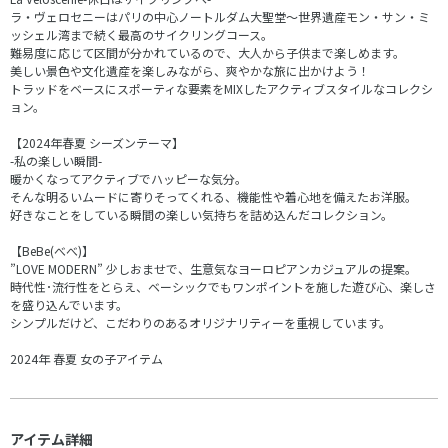
ラ・ヴェロセニーはパリの中心ノートルダム大聖堂～世界遺産モン・サン・ミ
ッシェル湾まで続く最高のサイクリングコース。
難易度に応じて区間が分かれているので、大人から子供まで楽しめます。
美しい景色や文化遺産を楽しみながら、爽やかな旅に出かけよう！
トラッドをベースにスポーティな要素をMIXしたアクティブスタイルなコレクシ
ョン。
【2024年春夏 シーズンテーマ】
-私の楽しい瞬間-
暖かくなってアクティブでハッピーな気分。
そんな明るいムードに寄りそってくれる、機能性や着心地を備えたお洋服。
好きなことをしている瞬間の楽しい気持ちを詰め込んだコレクション。
【BeBe(べべ)】
”LOVE MODERN” 少しおませで、生意気なヨーロピアンカジュアルの提案。
時代性･流行性をとらえ、ベーシックでもワンポイントを施した遊び心、楽しさ
を盛り込んでいます。
シンプルだけど、こだわりのあるオリジナリティーを重視しています。
2024年 春夏 女の子アイテム
アイテム詳細