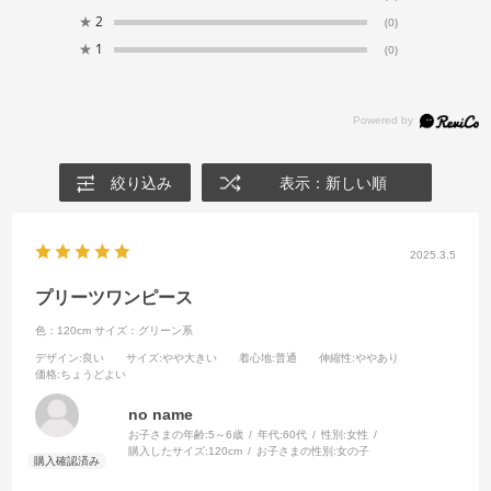
★
2
(0)
★
1
(0)
絞り込み
表示：新しい順
2025.3.5
プリーツワンピース
色：120cm
サイズ：グリーン系
デザイン
:良い
サイズ
:やや大きい
着心地
:普通
伸縮性
:ややあり
価格
:ちょうどよい
no name
お子さまの年齢:
5～6歳
年代:
60代
性別:
女性
購入したサイズ:
120cm
お子さまの性別:
女の子