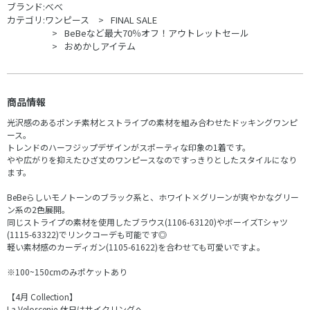
ブランド:
べべ
カテゴリ:
ワンピース
FINAL SALE
BeBeなど最大70％オフ！アウトレットセール
おめかしアイテム
商品情報
光沢感のあるポンチ素材とストライプの素材を組み合わせたドッキングワンピ
ース。
トレンドのハーフジップデザインがスポーティな印象の1着です。
やや広がりを抑えたひざ丈のワンピースなのですっきりとしたスタイルになり
ます。
BeBeらしいモノトーンのブラック系と、ホワイト×グリーンが爽やかなグリー
ン系の2色展開。
同じストライプの素材を使用したブラウス(1106-63120)やボーイズTシャツ
(1115-63322)でリンクコーデも可能です◎
軽い素材感のカーディガン(1105-61622)を合わせても可愛いですよ。
※100~150cmのみポケットあり
【4月 Collection】
La Veloscenie-休日はサイクリングへ-