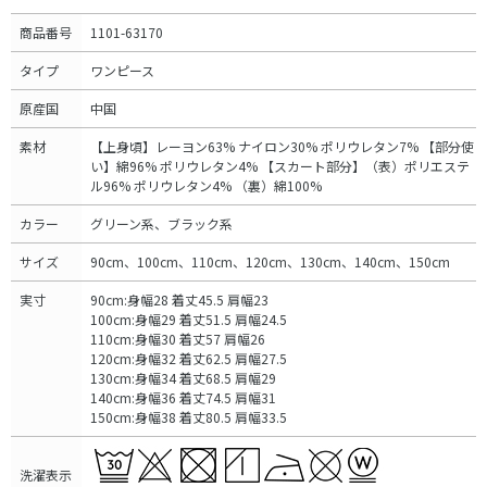
商品番号
1101-63170
タイプ
ワンピース
原産国
中国
素材
【上身頃】レーヨン63% ナイロン30% ポリウレタン7% 【部分使
い】綿96% ポリウレタン4% 【スカート部分】（表）ポリエステ
ル96% ポリウレタン4% （裏）綿100%
カラー
グリーン系、ブラック系
サイズ
90cm、100cm、110cm、120cm、130cm、140cm、150cm
実寸
90cm:身幅28 着丈45.5 肩幅23
100cm:身幅29 着丈51.5 肩幅24.5
110cm:身幅30 着丈57 肩幅26
120cm:身幅32 着丈62.5 肩幅27.5
130cm:身幅34 着丈68.5 肩幅29
140cm:身幅36 着丈74.5 肩幅31
150cm:身幅38 着丈80.5 肩幅33.5
洗濯表示