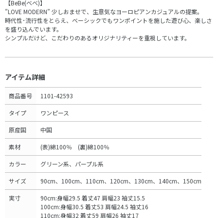
【BeBe(べべ)】
”LOVE MODERN” 少しおませで、生意気なヨーロピアンカジュアルの提案。
時代性･流行性をとらえ、ベーシックでもワンポイントを施した遊び心、楽しさ
を盛り込んでいます。
シンプルだけど、こだわりのあるオリジナリティーを重視しています。
アイテム詳細
商品番号
1101-42593
タイプ
ワンピース
原産国
中国
素材
(表)綿100％ (裏)綿100％
カラー
グリーン系、パープル系
サイズ
90cm、100cm、110cm、120cm、130cm、140cm、150cm
実寸
90cm:身幅29.5 着丈47 肩幅23 袖丈15.5
100cm:身幅30.5 着丈53 肩幅24.5 袖丈16
110cm:身幅32 着丈59 肩幅26 袖丈17