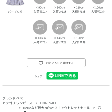
×
90cm
×
100cm
×
110cm
×
120cm
入荷ﾘｸｴｽﾄ
入荷ﾘｸｴｽﾄ
入荷ﾘｸｴｽﾄ
入荷ﾘｸｴｽﾄ
パープル系
×
130cm
×
140cm
×
150cm
入荷ﾘｸｴｽﾄ
入荷ﾘｸｴｽﾄ
入荷ﾘｸｴｽﾄ
お気に入りに登録する
シェア
ブランド:
べべ
カテゴリ:
ワンピース
FINAL SALE
BeBeなど最大70％オフ！アウトレットセール
〇