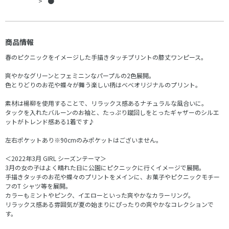
●
商品情報
春のピクニックをイメージした手描きタッチプリントの膝丈ワンピース。
爽やかなグリーンとフェミニンなパープルの2色展開。
色とりどりのお花や蝶々が舞う楽しい柄はべべオリジナルのプリント。
素材は楊柳を使用することで、リラックス感あるナチュラルな風合いに。
タックを入れたバルーンのお袖と、たっぷり蹴回しをとったギャザーのシルエ
ットがトレンド感ある1着です♪
左右ポケットあり※90cmのみポケットはございません。
＜2022年3月 GIRL シーズンテーマ＞
3月の女の子はよく晴れた日に公園にピクニックに行くイメージで展開。
手描きタッチのお花や蝶々のプリントをメインに、お菓子やピクニックモチー
フのT シャツ等を展開。
カラーもミントやピンク、イエローといった爽やかなカラーリング。
リラックス感ある雰囲気が夏の始まりにぴったりの爽やかなコレクションで
す。