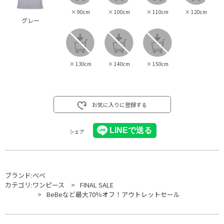
×
90cm
×
100cm
×
110cm
×
120cm
グレー
×
130cm
×
140cm
×
150cm
お気に入りに登録する
シェア
ブランド:
べべ
カテゴリ:
ワンピース
FINAL SALE
BeBeなど最大70％オフ！アウトレットセール