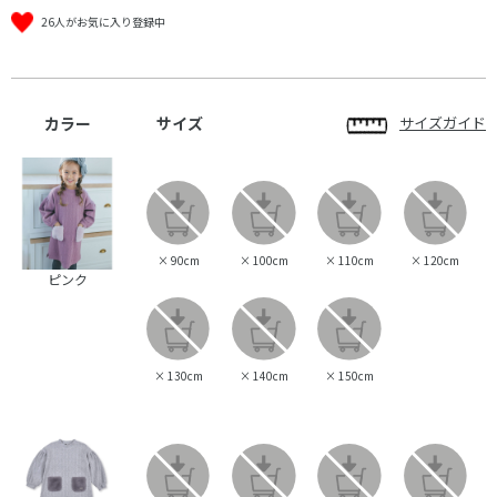
26人がお気に入り登録中
カラー
サイズ
サイズガイド
×
90cm
×
100cm
×
110cm
×
120cm
ピンク
×
130cm
×
140cm
×
150cm