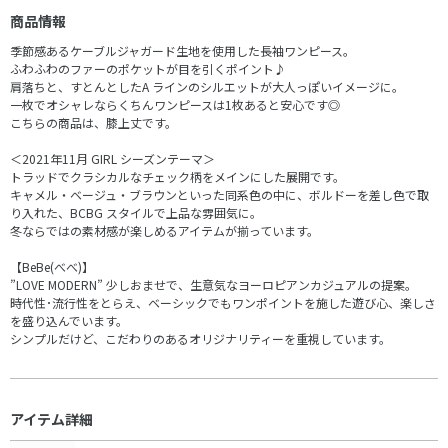
商品情報
季節感あるケーブルジャガード生地を使用した長袖ワンピース。
ふわふわのファーのポケットが目を引くポイント♪
肩落ちと、すとんとしたA ラインのシルエットが大人っぽいイメージに。
一枚でオシャレならくちんワンピースは1枚あると安心です◎
こちらの商品は、膝上丈です。
＜2021年11月 GIRL シーズンテーマ＞
トラッドでクラシカルなチェック柄をメインにした展開です。
キャメル・ベージュ・ブラウンといった同系色の中に、ボルドーを差し色で取
り入れた、BCBG スタイルで上品な雰囲気に。
冬ならではの素材感が楽しめるアイテムが揃っています。
【BeBe(べべ)】
”LOVE MODERN” 少しおませで、生意気なヨーロピアンカジュアルの提案。
時代性･流行性をとらえ、ベーシックでもワンポイントを施した遊び心、楽しさ
を盛り込んでいます。
シンプルだけど、こだわりのあるオリジナリティーを重視しています。
アイテム詳細