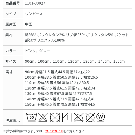
商品番号
1101-39027
タイプ
ワンピース
原産国
中国
素材
綿98％ ポリウレタン2％ リブ:綿95％ ポリウレタン5％ ポケット
部分:ポリエステル100％
カラー
ピンク、グレー
サイズ
90cm、100cm、110cm、120cm、130cm、140cm、150cm
実寸
90cm:身幅31.5 着丈44.5 肩幅37 袖丈22
100cm:身幅33.5 着丈50.5 肩幅38.5 袖丈26.5
110cm:身幅35 着丈56 肩幅40 袖丈30.5
120cm:身幅37.5 着丈61.5 肩幅42.5 袖丈34
130cm:身幅40 着丈67.5 肩幅45 袖丈37.5
140cm:身幅42.5 着丈73.5 肩幅47.5 袖丈41
150cm:身幅45.5 着丈79.5 肩幅51 袖丈44.5
洗濯表示
※採寸の詳細につきましては、
サイズガイド
をご覧ください。