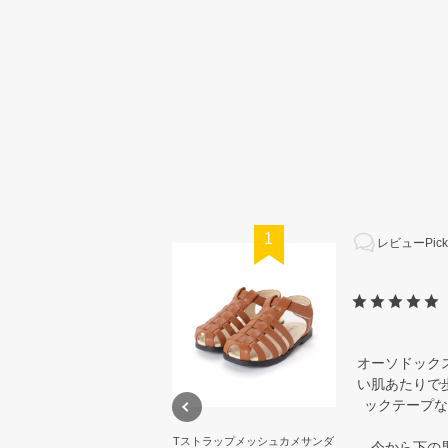
1
レビューPick
オーソドック
い肌あたりで
ックテープな
Tストラップメッシュカメサンダ
今から下の