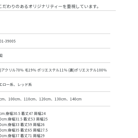
こだわりのあるオリジナリティーを重視しています。
01-39005
国
表)アクリル70％ 毛19％ ポリエステル11％ (裏)ポリエステル100％
エロー系、レッド系
0cm、100cm、110cm、120cm、130cm、140cm
cm:身幅30.5 着丈47 肩幅24
0cm:身幅31.5 着丈53 肩幅25
10cm:身幅33 着丈59 肩幅26
0cm:身幅35 着丈65 肩幅27.5
30cm:身幅37 着丈71 肩幅29