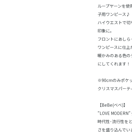
ループヤーンを使
子用ワンピース♪
ハイウエストで切
印象に。
フロントにあしら
ワンピースに仕上
暖かみのある色の
にしてくれます！
※90cmのみポケ
クリスマスパーテ
【BeBe(べべ)】
”LOVE MOD
時代性･流行性を
さを盛り込んでい