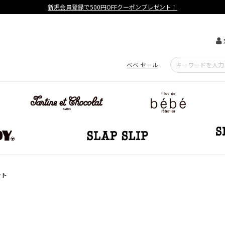
【重要】熊本地震による遅延可能性について
べべ セール
ート