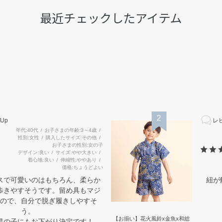
最近チェックしたアイテム
2
Up
レビ
年代
40代
お子さまの年齢
3～4歳
性別
女性
購入したサイズ
その他
お子さまの性別
女の子
デザイン
良い
サイズ
やや大きい
着心地
良い
伸縮性
ややあり
価格
ちょうどよい
スで可愛いのはもちろん、柔らか
紐が
歩きやすそうです。留め具もマジ
ので、自分で脱ぎ履きしやすそ
う。
【お揃い】花火風鈴x金魚x和総
男の子にもお下がり決定です！