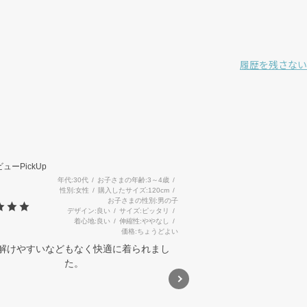
履歴を残さない
3
ューPickUp
年代
30代
お子さまの年齢
3～4歳
性別
女性
購入したサイズ
120cm
お子さまの性別
男の子
デザイン
良い
サイズ
ピッタリ
着心地
良い
伸縮性
ややなし
価格
ちょうどよい
解けやすいなどもなく快適に着られまし
た。
バイカラー&総柄サファリハット