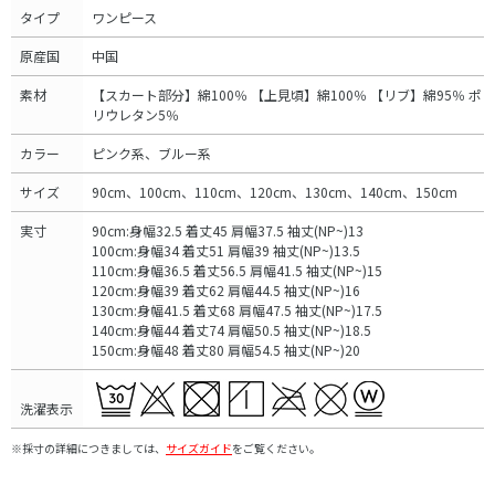
タイプ
ワンピース
原産国
中国
素材
【スカート部分】綿100％ 【上見頃】綿100％ 【リブ】綿95％ ポ
リウレタン5％
カラー
ピンク系、ブルー系
サイズ
90cm、100cm、110cm、120cm、130cm、140cm、150cm
実寸
90cm:身幅32.5 着丈45 肩幅37.5 袖丈(NP~)13
100cm:身幅34 着丈51 肩幅39 袖丈(NP~)13.5
110cm:身幅36.5 着丈56.5 肩幅41.5 袖丈(NP~)15
120cm:身幅39 着丈62 肩幅44.5 袖丈(NP~)16
130cm:身幅41.5 着丈68 肩幅47.5 袖丈(NP~)17.5
140cm:身幅44 着丈74 肩幅50.5 袖丈(NP~)18.5
150cm:身幅48 着丈80 肩幅54.5 袖丈(NP~)20
洗濯表示
※採寸の詳細につきましては、
サイズガイド
をご覧ください。