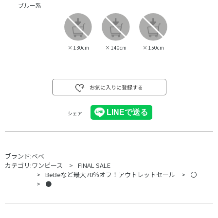
ブルー系
×
130cm
×
140cm
×
150cm
お気に入りに登録する
シェア
ブランド:
べべ
カテゴリ:
ワンピース
FINAL SALE
BeBeなど最大70％オフ！アウトレットセール
〇
●