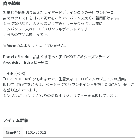
商品情報
無地と花柄を切り替えたレイヤードデザインの女の子用ワンピース。
高めのウエストをゴムで寄せることで、バランス良くご着用頂けます。
シックな花柄と、大人っぽいくすみカラーが今っぽい印象に。
コンパクトに入れたロゴプリントもポイントです♪
こちらの商品は膝上丈です。
※90cmのみポケットはございません。
Bon et d?tendu：品よくゆるっと(BeBe2021AW シーズンテーマ)
Avec BeBe：BeBe と一緒に
【BeBe(べべ)】
”LOVE MODERN” 少しおませで、生意気なヨーロピアンカジュアルの提案。
時代性･流行性をとらえ、ベーシックでもワンポイントを施した遊び心、楽しさ
を盛り込んでいます。
シンプルだけど、こだわりのあるオリジナリティーを重視しています。
アイテム詳細
商品番号
1101-35012