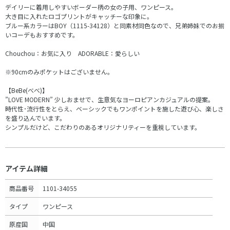
デイリーに着用しやすいボーダー柄の女の子用、ワンピース。
大き目に入れたロゴプリントがキャッチーな印象に。
ブルー系カラーはBOY（1115-34128）と同素材同色なので、兄弟姉妹でのお揃
いコーデもおすすめです。
Chouchou：お気に入り ADORABLE：愛らしい
※90cmのみポケットはございません。
【BeBe(べべ)】
”LOVE MODERN” 少しおませで、生意気なヨーロピアンカジュアルの提案。
時代性･流行性をとらえ、ベーシックでもワンポイントを施した遊び心、楽しさ
を盛り込んでいます。
シンプルだけど、こだわりのあるオリジナリティーを重視しています。
アイテム詳細
商品番号
1101-34055
タイプ
ワンピース
原産国
中国