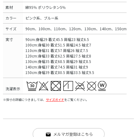
素材
綿95％ ポリウレタン5％
カラー
ピンク系、ブルー系
サイズ
90cm、100cm、110cm、120cm、130cm、140cm、150cm
実寸
90cm:身幅29 着丈45.5 肩幅23 袖丈6.5
100cm:身幅30 着丈51.5 肩幅24.5 袖丈7
110cm:身幅31 着丈57 肩幅26 袖丈7.5
120cm:身幅33 着丈62.5 肩幅27.5 袖丈8
130cm:身幅35 着丈68.5 肩幅29 袖丈8.5
140cm:身幅37 着丈74.5 肩幅31 袖丈9
150cm:身幅39 着丈80.5 肩幅33.5 袖丈9.5
洗濯表示
※採寸の詳細につきましては、
サイズガイド
をご覧ください。
メルマガ登録はこちら