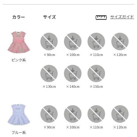
カラー
サイズ
サイズガイド
×
90cm
×
100cm
×
110cm
×
120cm
ピンク系
×
130cm
×
140cm
×
150cm
×
90cm
×
100cm
×
110cm
×
120cm
ブルー系