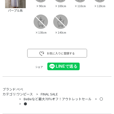
×
90cm
×
100cm
×
110cm
×
120cm
パープル系
×
130cm
×
140cm
お気に入りに登録する
シェア
ブランド:
べべ
カテゴリ:
ワンピース
FINAL SALE
BeBeなど最大70％オフ！アウトレットセール
〇
●