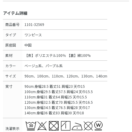
アイテム詳細
商品番号
1101-32569
タイプ
ワンピース
原産国
中国
素材
【表】ポリエステル100％ 【裏】綿100%
カラー
ベージュ系、パープル系
サイズ
90cm、100cm、110cm、120cm、130cm、140cm
実寸
90cm:身幅28.5 着丈51 肩幅23 天巾15
100cm:身幅29.5 着丈57.5 肩幅24 天巾15.5
110cm:身幅31 着丈64 肩幅25 天巾15.5
120cm:身幅32.5 着丈70 肩幅25.5 天巾16.5
130cm:身幅34.5 着丈76.5 肩幅28 天巾17
140cm:身幅36 着丈83 肩幅30 天巾18
洗濯表示