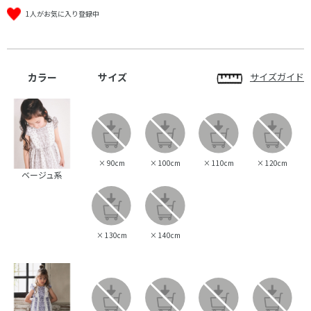
1人がお気に入り登録中
カラー
サイズ
サイズガイド
×
90cm
×
100cm
×
110cm
×
120cm
ベージュ系
×
130cm
×
140cm