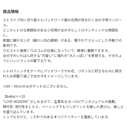
商品情報
ストライプ状に切り替えたパッチワーク風の花柄が目を引く女の子用ワンピー
ス。
どこかレトロな雰囲気のある小花柄が女の子らしくロマンティックな雰囲気
に。
表面に細かなシボ（細かい凹凸模様）がある、軽やかでさらっとした手触りの
素材です。
ウエストと後襟ぐりはゴムの仕様になっていて、簡単に着脱できます。
女の子のいちばん好きな“可愛い”に憧れの“大人っぽい”を表現する、そのちょ
うどいいバランスの膝下丈です。
レトロフレンチをテーマにパッチワークやお花、リボンなど好きなものに囲ま
れたお部屋で過ごす女の子をイメージしています。
※80・90cmのみポケットはございません。
【BeBe(べべ)】
”LOVE MODERN” 少しおませで、生意気なヨーロピアンカジュアルの提案。
時代性･流行性をとらえ、ベーシックでもワンポイントを施した遊び心、楽しさ
を盛り込んでいます。
シンプルだけど、こだわりのあるオリジナリティーを重視しています。