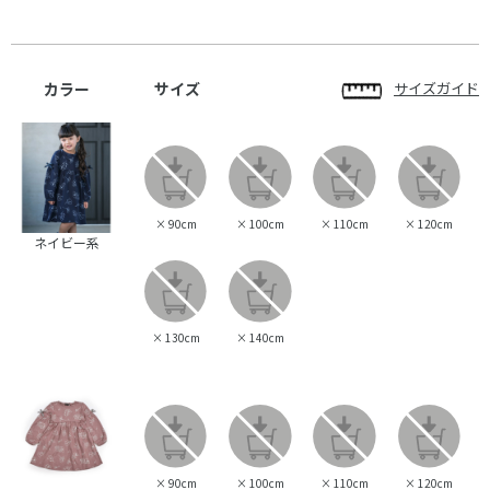
カラー
サイズ
サイズガイド
×
90cm
×
100cm
×
110cm
×
120cm
ネイビー系
×
130cm
×
140cm
×
90cm
×
100cm
×
110cm
×
120cm