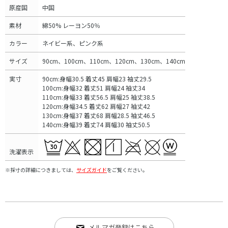
原産国
中国
素材
綿50% レーヨン50％
カラー
ネイビー系、ピンク系
サイズ
90cm、100cm、110cm、120cm、130cm、140cm
実寸
90cm:身幅30.5 着丈45 肩幅23 袖丈29.5
100cm:身幅32 着丈51 肩幅24 袖丈34
110cm:身幅33 着丈56.5 肩幅25 袖丈38.5
120cm:身幅34.5 着丈62 肩幅27 袖丈42
130cm:身幅37 着丈68 肩幅28.5 袖丈46.5
140cm:身幅39 着丈74 肩幅30 袖丈50.5
洗濯表示
※採寸の詳細につきましては、
サイズガイド
をご覧ください。
メルマガ登録はこちら