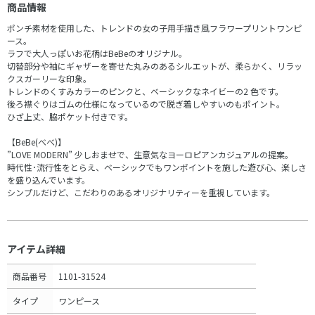
商品情報
ポンチ素材を使用した、トレンドの女の子用手描き風フラワープリントワンピ
ース。
ラフで大人っぽいお花柄はBeBeのオリジナル。
切替部分や袖にギャザーを寄せた丸みのあるシルエットが、柔らかく、リラッ
クスガーリーな印象。
トレンドのくすみカラーのピンクと、ベーシックなネイビーの2 色です。
後ろ襟ぐりはゴムの仕様になっているので脱ぎ着しやすいのもポイント。
ひざ上丈、脇ポケット付きです。
【BeBe(べべ)】
”LOVE MODERN” 少しおませで、生意気なヨーロピアンカジュアルの提案。
時代性･流行性をとらえ、ベーシックでもワンポイントを施した遊び心、楽しさ
を盛り込んでいます。
シンプルだけど、こだわりのあるオリジナリティーを重視しています。
アイテム詳細
商品番号
1101-31524
タイプ
ワンピース