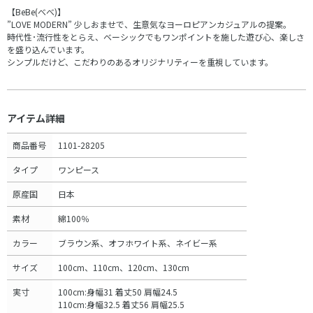
【BeBe(べべ)】
”LOVE MODERN” 少しおませで、生意気なヨーロピアンカジュアルの提案。
時代性･流行性をとらえ、ベーシックでもワンポイントを施した遊び心、楽しさ
を盛り込んでいます。
シンプルだけど、こだわりのあるオリジナリティーを重視しています。
アイテム詳細
商品番号
1101-28205
タイプ
ワンピース
原産国
日本
素材
綿100％
カラー
ブラウン系、オフホワイト系、ネイビー系
サイズ
100cm、110cm、120cm、130cm
実寸
100cm:身幅31 着丈50 肩幅24.5
110cm:身幅32.5 着丈56 肩幅25.5