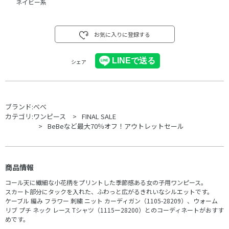
ネイビー系
お気に入りに登録する
シェア
ブランド:
べべ
カテゴリ:
ワンピース
FINAL SALE
BeBeなど最大70％オフ！アウトレットセール
商品情報
コール天に繊細な小花柄をプリントした季節感ある女の子用ワンピース。
スカート部分にタックを入れた、ふわっと広がるきれいなシルエットです。
ケーブル 編み フラワー 刺繍 ニット カーディガン（1105-28209）、ウォーム
リブ プチ ネック レース Tシャツ（1115ー28200）とのコーディネートがおすす
めです。