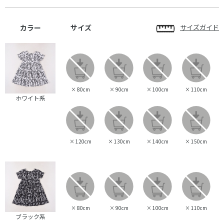
カラー
サイズ
サイズガイド
×
80cm
×
90cm
×
100cm
×
110cm
ホワイト系
×
120cm
×
130cm
×
140cm
×
150cm
×
80cm
×
90cm
×
100cm
×
110cm
ブラック系