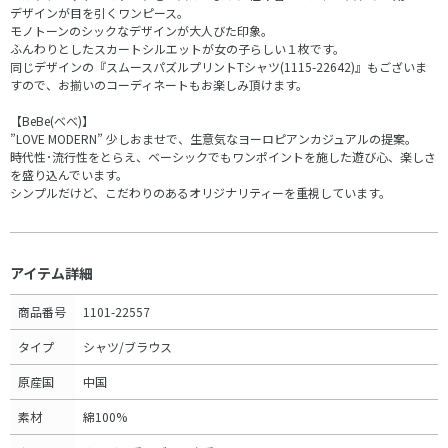
デザインが目を引くワンピース。
モノトーンのシックなデザインが大人びた印象。
ふんわりとしたスカートシルエットが女の子らしい１枚です。
同じデザインの『スムースパズルプリントTシャツ(1115-22642)』もございま
すので、お揃いのコーディネートもお楽しみ頂けます。
【BeBe(べべ)】
”LOVE MODERN” 少しおませで、生意気なヨーロピアンカジュアルの提案。
時代性･流行性をとらえ、ベーシックでもワンポイントを施した遊び心、楽しさ
を盛り込んでいます。
シンプルだけど、こだわりのあるオリジナリティーを重視しています。
アイテム詳細
商品番号
1101-22557
タイプ
シャツ/ブラウス
原産国
中国
素材
綿100%