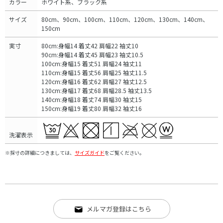
カラー
ホワイト系、ブラック系
サイズ
80cm、90cm、100cm、110cm、120cm、130cm、140cm、
150cm
実寸
80cm:身幅14 着丈42 肩幅22 袖丈10
90cm:身幅14 着丈45 肩幅23 袖丈10.5
100cm:身幅15 着丈51 肩幅24 袖丈11
110cm:身幅15 着丈56 肩幅25 袖丈11.5
120cm:身幅16 着丈62 肩幅27 袖丈12.5
130cm:身幅17 着丈68 肩幅28.5 袖丈13.5
140cm:身幅18 着丈74 肩幅30 袖丈15
150cm:身幅19 着丈80 肩幅32 袖丈16
洗濯表示
※採寸の詳細につきましては、
サイズガイド
をご覧ください。
メルマガ登録はこちら