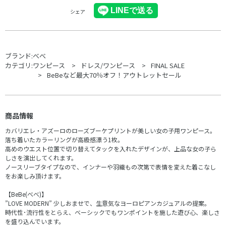
シェア
ブランド:
べべ
カテゴリ:
ワンピース
ドレス/ワンピース
FINAL SALE
BeBeなど最大70％オフ！アウトレットセール
商品情報
カバリエレ・アズーロのローズブーケプリントが美しい女の子用ワンピース。
落ち着いたカラーリングが高級感漂う1枚。
高めのウエスト位置で切り替えてタックを入れたデザインが、上品な女の子ら
しさを演出してくれます。
ノースリーブタイプなので、インナーや羽織もの次第で表情を変えた着こなし
をお楽しみ頂けます。
【BeBe(べべ)】
”LOVE MODERN” 少しおませで、生意気なヨーロピアンカジュアルの提案。
時代性･流行性をとらえ、ベーシックでもワンポイントを施した遊び心、楽しさ
を盛り込んでいます。