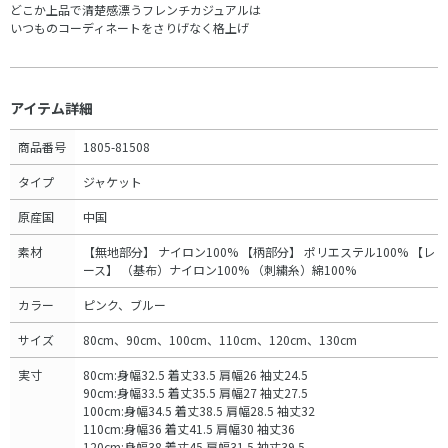
どこか上品で清楚感漂うフレンチカジュアルは
いつものコーディネートをさりげなく格上げ
アイテム詳細
商品番号
1805-81508
タイプ
ジャケット
原産国
中国
素材
【無地部分】 ナイロン100% 【柄部分】 ポリエステル100% 【レ
ース】 （基布）ナイロン100% （刺繍糸）綿100%
カラー
ピンク、ブルー
サイズ
80cm、90cm、100cm、110cm、120cm、130cm
実寸
80cm:身幅32.5 着丈33.5 肩幅26 袖丈24.5
90cm:身幅33.5 着丈35.5 肩幅27 袖丈27.5
100cm:身幅34.5 着丈38.5 肩幅28.5 袖丈32
110cm:身幅36 着丈41.5 肩幅30 袖丈36
120cm:身幅38 着丈45 肩幅31.5 袖丈39.5