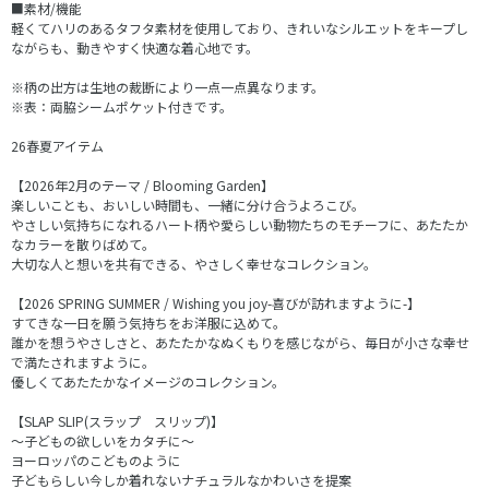
■素材/機能
軽くてハリのあるタフタ素材を使用しており、きれいなシルエットをキープし
ながらも、動きやすく快適な着心地です。
※柄の出方は生地の裁断により一点一点異なります。
※表：両脇シームポケット付きです。
26春夏アイテム
【2026年2月のテーマ / Blooming Garden】
楽しいことも、おいしい時間も、一緒に分け合うよろこび。
やさしい気持ちになれるハート柄や愛らしい動物たちのモチーフに、あたたか
なカラーを散りばめて。
大切な人と想いを共有できる、やさしく幸せなコレクション。
【2026 SPRING SUMMER / Wishing you joy-喜びが訪れますように-】
すてきな一日を願う気持ちをお洋服に込めて。
誰かを想うやさしさと、あたたかなぬくもりを感じながら、毎日が小さな幸せ
で満たされますように。
優しくてあたたかなイメージのコレクション。
【SLAP SLIP(スラップ スリップ)】
～子どもの欲しいをカタチに～
ヨーロッパのこどものように
子どもらしい今しか着れないナチュラルなかわいさを提案