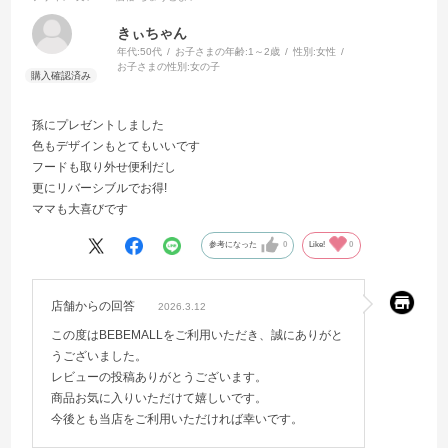
きぃちゃん
年代:
50代
お子さまの年齢:
1～2歳
性別:
女性
お子さまの性別:
女の子
孫にプレゼントしました
色もデザインもとてもいいです
フードも取り外せ便利だし
更にリバーシブルでお得!
ママも大喜びです
参考になった
0
Like!
0
店舗からの回答
2026.3.12
この度はBEBEMALLをご利用いただき、誠にありがと
うございました。
レビューの投稿ありがとうございます。
商品お気に入りいただけて嬉しいです。
今後とも当店をご利用いただければ幸いです。