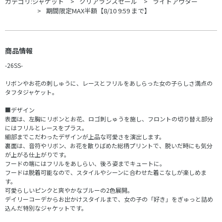
カテゴリ:
ジャケット
クリアランスセール
ライトアウター
期間限定MAX半額【8/10 9:59 まで】
商品情報
-26SS-
リボンやお花の刺しゅうに、レースとフリルをあしらった女の子らしさ満点の
タフタジャケット。
■デザイン
表面は、左胸にリボンとお花、ロゴ刺しゅうを施し、フロントの切り替え部分
にはフリルとレースをプラス。
細部までこだわったデザインが上品な可愛さを演出します。
裏面は、音符やリボン、お花を散りばめた総柄プリントで、脱いだ時にも気分
が上がる仕上がりです。
フードの端にはフリルをあしらい、後ろ姿までキュートに。
フードは脱着可能なので、スタイルやシーンに合わせた着こなしが楽しめま
す。
可愛らしいピンクと爽やかなブルーの2色展開。
デイリーコーデからお出かけスタイルまで、女の子の「好き」をぎゅっと詰め
込んだ特別なジャケットです。