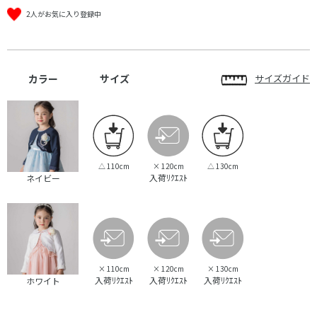
2人がお気に入り登録中
カラー
サイズ
サイズガイド
△
110cm
×
120cm
△
130cm
入荷ﾘｸｴｽﾄ
ネイビー
×
110cm
×
120cm
×
130cm
入荷ﾘｸｴｽﾄ
入荷ﾘｸｴｽﾄ
入荷ﾘｸｴｽﾄ
ホワイト