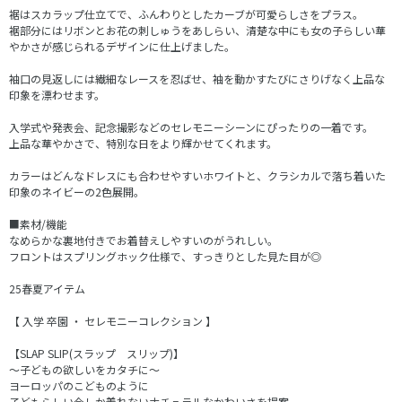
裾はスカラップ仕立てで、ふんわりとしたカーブが可愛らしさをプラス。
裾部分にはリボンとお花の刺しゅうをあしらい、清楚な中にも女の子らしい華
やかさが感じられるデザインに仕上げました。
袖口の見返しには繊細なレースを忍ばせ、袖を動かすたびにさりげなく上品な
印象を漂わせます。
入学式や発表会、記念撮影などのセレモニーシーンにぴったりの一着です。
上品な華やかさで、特別な日をより輝かせてくれます。
カラーはどんなドレスにも合わせやすいホワイトと、クラシカルで落ち着いた
印象のネイビーの2色展開。
■素材/機能
なめらかな裏地付きでお着替えしやすいのがうれしい。
フロントはスプリングホック仕様で、すっきりとした見た目が◎
25春夏アイテム
【 入学 卒園 ・ セレモニーコレクション 】
【SLAP SLIP(スラップ スリップ)】
～子どもの欲しいをカタチに～
ヨーロッパのこどものように
子どもらしい今しか着れないナチュラルなかわいさを提案