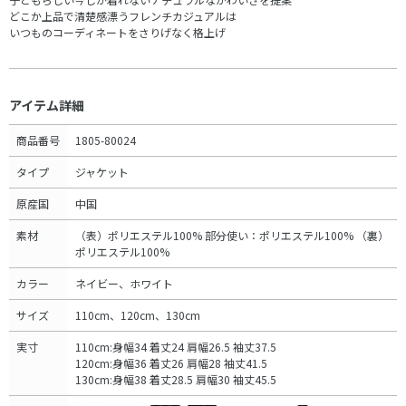
どこか上品で清楚感漂うフレンチカジュアルは
いつものコーディネートをさりげなく格上げ
アイテム詳細
商品番号
1805-80024
タイプ
ジャケット
原産国
中国
素材
（表）ポリエステル100% 部分使い：ポリエステル100% （裏）
ポリエステル100%
カラー
ネイビー、ホワイト
サイズ
110cm、120cm、130cm
実寸
110cm:身幅34 着丈24 肩幅26.5 袖丈37.5
120cm:身幅36 着丈26 肩幅28 袖丈41.5
130cm:身幅38 着丈28.5 肩幅30 袖丈45.5